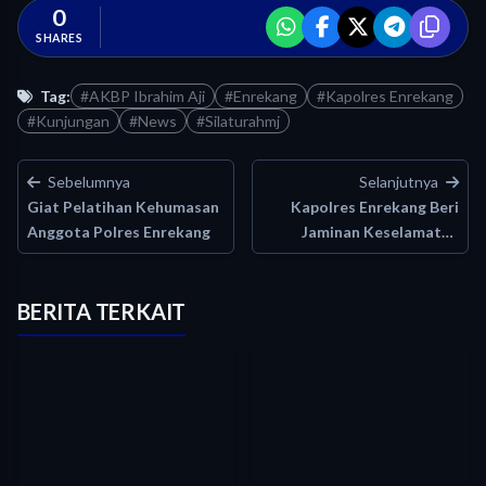
0
SHARES
Tag:
#AKBP Ibrahim Aji
#Enrekang
#Kapolres Enrekang
#Kunjungan
#News
#Silaturahmj
Sebelumnya
Selanjutnya
Giat Pelatihan Kehumasan
Kapolres Enrekang Beri
Anggota Polres Enrekang
Jaminan Keselamatan
untuk Para…
BERITA TERKAIT