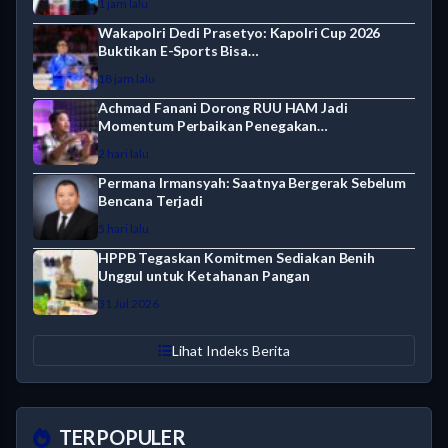
1 jam lalu
Wakapolri Dedi Prasetyo: Kapolri Cup 2026
Buktikan E-Sports Bisa…
18 jam lalu
Achmad Fanani Dorong RUU HAM Jadi
Momentum Perbaikan Penegakan…
2 hari lalu
Permana Irmansyah: Saatnya Bergerak Sebelum
Bencana Terjadi
5 hari lalu
HPPB Tegaskan Komitmen Sediakan Benih
Unggul untuk Ketahanan Pangan
31 Jul 2026
Lihat Indeks Berita
TERPOPULER