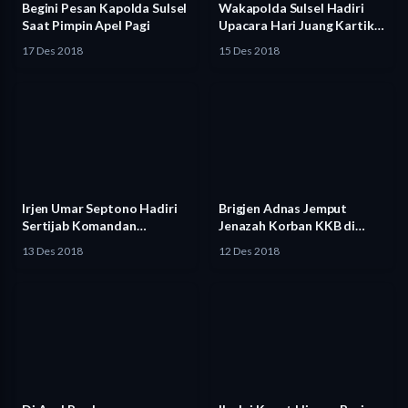
Begini Pesan Kapolda Sulsel
Wakapolda Sulsel Hadiri
Saat Pimpin Apel Pagi
Upacara Hari Juang Kartika
di…
17 Des 2018
15 Des 2018
Irjen Umar Septono Hadiri
Brigjen Adnas Jemput
Sertijab Komandan
Jenazah Korban KKB di
Pangkalan TNI…
Bandara…
13 Des 2018
12 Des 2018