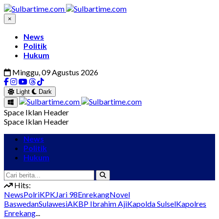
×
News
Politik
Hukum
Minggu, 09 Agustus 2026
Light
Dark
Space Iklan Header
Space Iklan Header
News
Politik
Hukum
Hits:
News
Polri
KPK
Jari 98
Enrekang
Novel
Baswedan
Sulawesi
AKBP Ibrahim Aji
Kapolda Sulsel
Kapolres
Enrekang
...