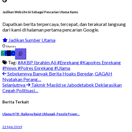
Jadikan Website Ini Sebagai Pencarian Utama Kamu
Dapatkan berita terpercaya, tercepat, dan terakurat langsung
dari kami di halaman pertama pencarian Google.
Jadikan Sumber Utama
0
Shares
Tag:
#AKBP Ibrahim Aji
#Enrekang
#Kapolres Enrekang
#News
#Polres Enrekang
#Ulama
Sebelumnya
Banyak Berita Hoaks Beredar, GAGAH
Nyatakan Perang…
Selanjutnya
Takmir Masjid se Jabodetabek Deklarasikan
Cegah Politisasi…
Berita Terkait
Ulama NTB : Baiknya Rajut Ukhuwah, People Power…
22 Mei 2019