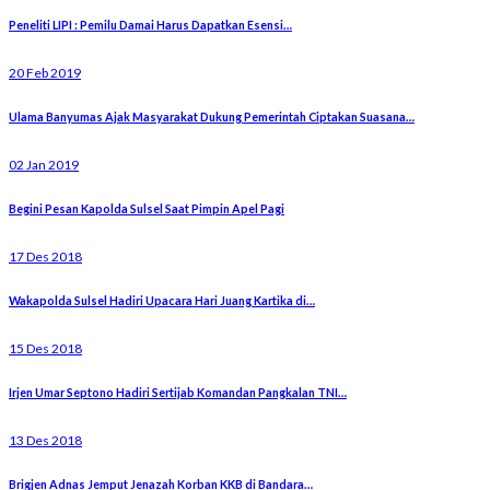
Peneliti LIPI : Pemilu Damai Harus Dapatkan Esensi…
20 Feb 2019
Ulama Banyumas Ajak Masyarakat Dukung Pemerintah Ciptakan Suasana…
02 Jan 2019
Begini Pesan Kapolda Sulsel Saat Pimpin Apel Pagi
17 Des 2018
Wakapolda Sulsel Hadiri Upacara Hari Juang Kartika di…
15 Des 2018
Irjen Umar Septono Hadiri Sertijab Komandan Pangkalan TNI…
13 Des 2018
Brigjen Adnas Jemput Jenazah Korban KKB di Bandara…