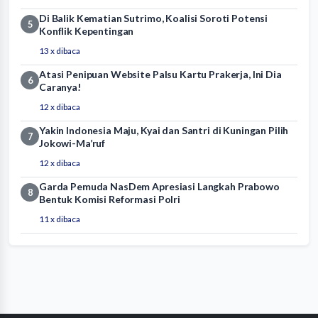
Di Balik Kematian Sutrimo, Koalisi Soroti Potensi
5
Konflik Kepentingan
13 x dibaca
Atasi Penipuan Website Palsu Kartu Prakerja, Ini Dia
6
Caranya!
12 x dibaca
Yakin Indonesia Maju, Kyai dan Santri di Kuningan Pilih
7
Jokowi-Ma’ruf
12 x dibaca
Garda Pemuda NasDem Apresiasi Langkah Prabowo
8
Bentuk Komisi Reformasi Polri
11 x dibaca