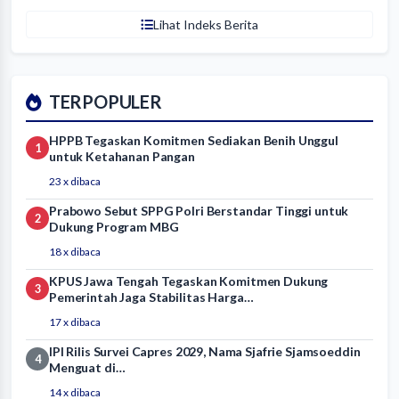
Lihat Indeks Berita
TERPOPULER
HPPB Tegaskan Komitmen Sediakan Benih Unggul
1
untuk Ketahanan Pangan
23 x dibaca
Prabowo Sebut SPPG Polri Berstandar Tinggi untuk
2
Dukung Program MBG
18 x dibaca
KPUS Jawa Tengah Tegaskan Komitmen Dukung
3
Pemerintah Jaga Stabilitas Harga…
17 x dibaca
IPI Rilis Survei Capres 2029, Nama Sjafrie Sjamsoeddin
4
Menguat di…
14 x dibaca