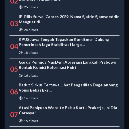
02
25 dibaca
IPI Rilis Survei Capres 2029, Nama Sjafrie Sjamsoeddin
03
Menguat di…
20 dibaca
KPUS Jawa Tengah Tegaskan Komitmen Dukung
04
Pemerintah Jaga Stabilitas Harga…
18 dibaca
Garda Pemuda NasDem Apresiasi Langkah Prabowo
05
Bentuk Komisi Reformasi Polri
16 dibaca
Badut Sirkus Tertawa Lihat Pengadilan Dagelan yang
06
Vonis Bebas Eks…
16 dibaca
Atasi Penipuan Website Palsu Kartu Prakerja, Ini Dia
07
Caranya!
15 dibaca