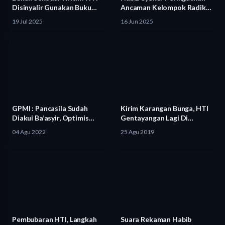
Disinyalir Gunakan Buku
Ancaman Kelompok Radikal
“Indonesia…
terhadap Institusi…
19 Jul 2025
16 Jun 2025
GPMI : Pancasila Sudah
Kirim Karangan Bunga, HTI
Diakui Ba’asyir, Optimis
Gentayangan Lagi Di
HTI…
Acara…
04 Agu 2022
25 Agu 2019
Pembubaran HTI, Langkah
Suara Rekaman Habib