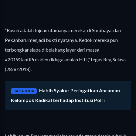
“Rusuh adalah tujuan utamanya mereka, di Surabaya, dan
Pekanbaru menjadi bukti nyatanya. Kedok mereka pun
terbongkar siapa dibelakang layar dari massa
#2019GantiPresiden diduga adalah HTI,” tegas Rey, Selasa
(28/8/2018).
Habib Syakur Peringatkan Ancaman
BACA JUGA
Kelompok Radikal terhadap Institusi Polri
Lebih lanjut, Rey juga menjelaskan ada grand desain dibalik