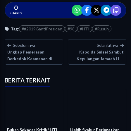
0
SHARES
Tag:
##2019GantiPresiden
#98
#HTI
#Rusuh
Sebelumnya
Selanjutnya
Ungkap Pemerasan
Kapolda Sulsel Sambut
Berkedok Keamanan di
Kepulangan Jamaah Haji
Ruko Palem,…
Kloter…
BERITA TERKAIT
Bukan Sekadar Kritik! HTI
Habib Syakur Peringatkan