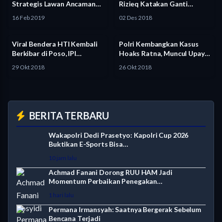
Strategis Lawan Ancaman
Rizieq Katakan Ganti
Radikalisme Jelang…
Presiden, Jari…
16 Feb 2019
02 Des 2018
Viral Bendera HTI Kembali
Polri Kembangkan Kasus
Berkibar di Poso, IPI…
Hoaks Ratna, Muncul Upaya
Pelemahan…
29 Okt 2018
26 Okt 2018
BERITA TERBARU
Wakapolri Dedi Prasetyo: Kapolri Cup 2026
Buktikan E-Sports Bisa…
10 jam lalu
Achmad Fanani Dorong RUU HAM Jadi
Momentum Perbaikan Penegakan…
1 hari lalu
Permana Irmansyah: Saatnya Bergerak Sebelum
Bencana Terjadi