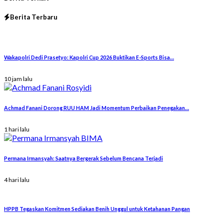
Berita Terbaru
Wakapolri Dedi Prasetyo: Kapolri Cup 2026 Buktikan E-Sports Bisa…
10 jam lalu
Achmad Fanani Dorong RUU HAM Jadi Momentum Perbaikan Penegakan…
1 hari lalu
Permana Irmansyah: Saatnya Bergerak Sebelum Bencana Terjadi
4 hari lalu
HPPB Tegaskan Komitmen Sediakan Benih Unggul untuk Ketahanan Pangan