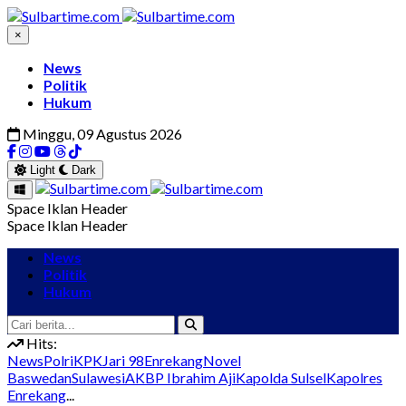
×
News
Politik
Hukum
Minggu, 09 Agustus 2026
Light
Dark
Space Iklan Header
Space Iklan Header
News
Politik
Hukum
Hits:
News
Polri
KPK
Jari 98
Enrekang
Novel
Baswedan
Sulawesi
AKBP Ibrahim Aji
Kapolda Sulsel
Kapolres
Enrekang
...