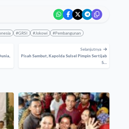
onesia
#GRSI
#Jokowi
#Pembangunan
Selanjutnya
unia,
Pisah Sambut, Kapolda Sulsel Pimpin Sertijab
5…