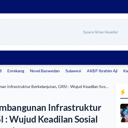
Space Iklan Header
98
Enrekang
Novel Baswedan
Sulawesi
AKBP Ibrahim Aji
Ka
Jokowi Lakukan Pembangunan Infrastruktur Berkelanjutan, GRSI : Wujud Keadilan Sosial Untuk Rakyat Indonesia
mbangunan Infrastruktur
I : Wujud Keadilan Sosial