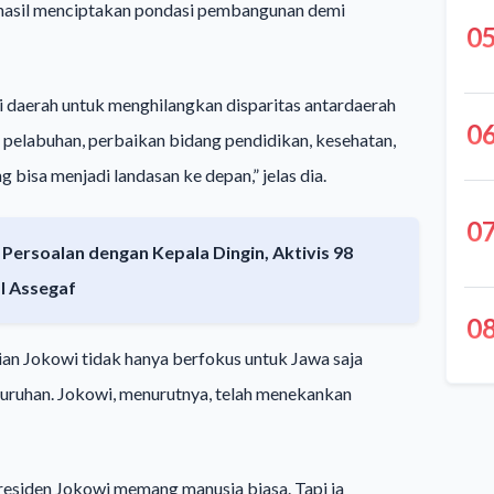
rhasil menciptakan pondasi pembangunan demi
0
i daerah untuk menghilangkan disparitas antardaerah
0
g, pelabuhan, perbaikan bidang pendidikan, kesehatan,
g bisa menjadi landasan ke depan,” jelas dia.
0
ersoalan dengan Kepala Dingin, Aktivis 98
l Assegaf
0
ian Jokowi tidak hanya berfokus untuk Jawa saja
luruhan. Jokowi, menurutnya, telah menekankan
residen Jokowi memang manusia biasa. Tapi ia