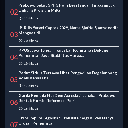
Prabowo Sebut SPPG Polri Berstandar Tinggi untuk
02
Dukung Program MBG
25 dibaca
IPI Rilis Survei Capres 2029, Nama Sjafrie Sjamsoeddin
03
Menguat di…
20 dibaca
KPUS Jawa Tengah Tegaskan Komitmen Dukung
04
Pemerintah Jaga Stabilitas Harga…
18 dibaca
Badut Sirkus Tertawa Lihat Pengadilan Dagelan yang
05
Vonis Bebas Eks…
17 dibaca
Garda Pemuda NasDem Apresiasi Langkah Prabowo
06
Bentuk Komisi Reformasi Polri
16 dibaca
Tri Mumpuni Tegaskan Transisi Energi Bukan Hanya
07
Urusan Pemerintah