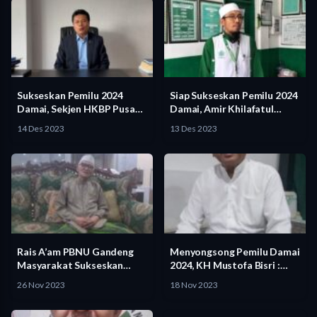
Sukseskan Pemilu 2024
Siap Sukseskan Pemilu 2024
Damai, Sekjen HKBP Pusat
Damai, Amir Khilafatul
Ajak…
Muslimin…
14 Des 2023
13 Des 2023
Rais A’am PBNU Gandeng
Menyongsong Pemilu Damai
Masyarakat Sukseskan
2024, KH Mustofa Bisri :…
Pemilu 2024…
26 Nov 2023
18 Nov 2023