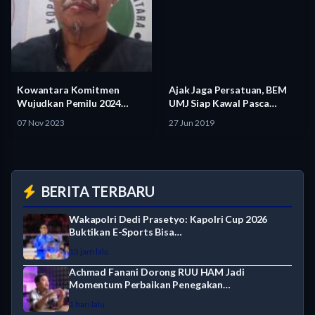
Kowantara Komitmen
Ajak Jaga Persatuan, BEM
Wujudkan Pemilu 2024
UMJ Siap Kawal Pasca…
Aman Damai, Ajak…
07 Nov 2023
27 Jun 2019
BERITA TERBARU
Wakapolri Dedi Prasetyo: Kapolri Cup 2026
Buktikan E-Sports Bisa…
13 jam lalu
Achmad Fanani Dorong RUU HAM Jadi
Momentum Perbaikan Penegakan…
1 hari lalu