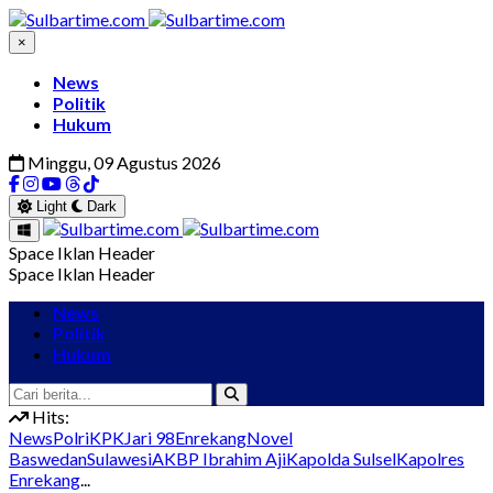
×
News
Politik
Hukum
Minggu, 09 Agustus 2026
Light
Dark
Space Iklan Header
Space Iklan Header
News
Politik
Hukum
Hits:
News
Polri
KPK
Jari 98
Enrekang
Novel
Baswedan
Sulawesi
AKBP Ibrahim Aji
Kapolda Sulsel
Kapolres
Enrekang
...