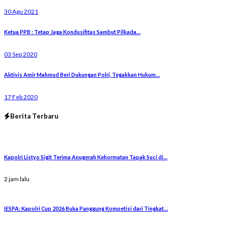
30 Agu 2021
Ketua PPB : Tetap Jaga Kondusifitas Sambut Pilkada…
03 Sep 2020
Aktivis Amir Mahmud Beri Dukungan Polri, Tegakkan Hukum…
17 Feb 2020
Berita Terbaru
Kapolri Listyo Sigit Terima Anugerah Kehormatan Tapak Suci di…
2 jam lalu
IESPA: Kapolri Cup 2026 Buka Panggung Kompetisi dari Tingkat…