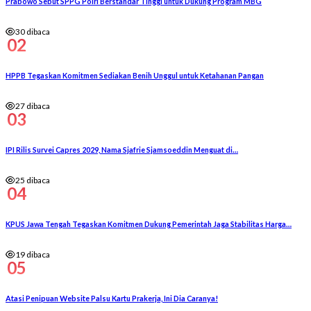
Prabowo Sebut SPPG Polri Berstandar Tinggi untuk Dukung Program MBG
30 dibaca
02
HPPB Tegaskan Komitmen Sediakan Benih Unggul untuk Ketahanan Pangan
27 dibaca
03
IPI Rilis Survei Capres 2029, Nama Sjafrie Sjamsoeddin Menguat di…
25 dibaca
04
KPUS Jawa Tengah Tegaskan Komitmen Dukung Pemerintah Jaga Stabilitas Harga…
19 dibaca
05
Atasi Penipuan Website Palsu Kartu Prakerja, Ini Dia Caranya!