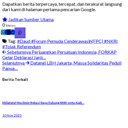
Dapatkan berita terpercaya, tercepat, dan terakurat langsung
dari kami di halaman pertama pencarian Google.
Jadikan Sumber Utama
0
Shares
Tag:
#Daud
#Forum Pemuda Cenderawasih(FPC)
#NKRI
#Tolak Referendum
Sebelumnya
Perjuangkan Persatuan Indonesia, FORKAP
Gelar Deklarasi Janji…
Selanjutnya
Datangi LBH Jakarta, Massa Solidaritas Peduli
Papua…
Berita Terkait
Khilafatul Muslimin Bekasi Raya Dukung NKRI serta Ajak…
10 Nov 2025