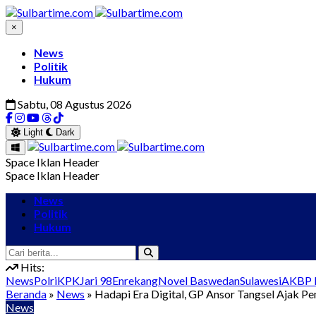
×
News
Politik
Hukum
Sabtu, 08 Agustus 2026
Light
Dark
Space Iklan Header
Space Iklan Header
News
Politik
Hukum
Hits:
News
Polri
KPK
Jari 98
Enrekang
Novel Baswedan
Sulawesi
AKBP I
Beranda
»
News
»
Hadapi Era Digital, GP Ansor Tangsel Ajak 
News