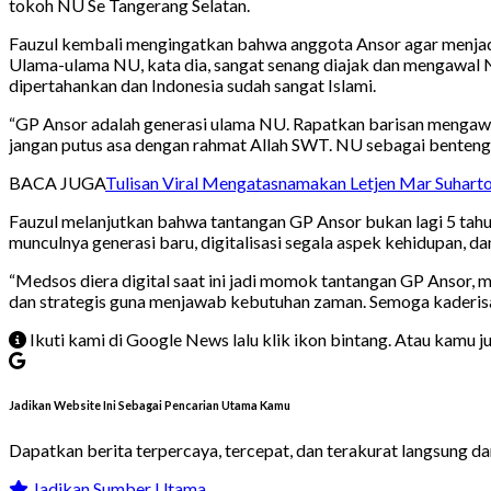
tokoh NU Se Tangerang Selatan.
Fauzul kembali mengingatkan bahwa anggota Ansor agar menjadi 
Ulama-ulama NU, kata dia, sangat senang diajak dan mengawal 
dipertahankan dan Indonesia sudah sangat Islami.
“GP Ansor adalah generasi ulama NU. Rapatkan barisan mengaw
jangan putus asa dengan rahmat Allah SWT. NU sebagai benteng 
BACA JUGA
Tulisan Viral Mengatasnamakan Letjen Mar Suharto
Fauzul melanjutkan bahwa tantangan GP Ansor bukan lagi 5 tahu
munculnya generasi baru, digitalisasi segala aspek kehidupan, dan
“Medsos diera digital saat ini jadi momok tantangan GP Ansor
dan strategis guna menjawab kebutuhan zaman. Semoga kaderisasi
Ikuti kami di Google News lalu klik ikon bintang. Atau kamu 
Jadikan Website Ini Sebagai Pencarian Utama Kamu
Dapatkan berita terpercaya, tercepat, dan terakurat langsung d
Jadikan Sumber Utama