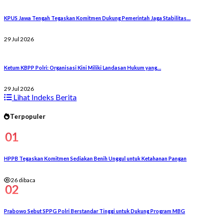
KPUS Jawa Tengah Tegaskan Komitmen Dukung Pemerintah Jaga Stabilitas…
29 Jul 2026
Ketum KBPP Polri: Organisasi Kini Miliki Landasan Hukum yang…
29 Jul 2026
Lihat Indeks Berita
Terpopuler
01
HPPB Tegaskan Komitmen Sediakan Benih Unggul untuk Ketahanan Pangan
26 dibaca
02
Prabowo Sebut SPPG Polri Berstandar Tinggi untuk Dukung Program MBG