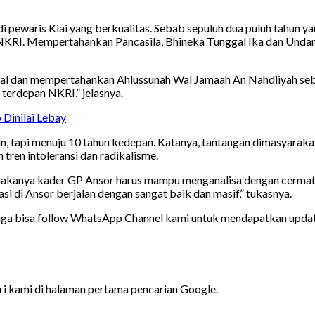
pewaris Kiai yang berkualitas. Sebab sepuluh dua puluh tahun y
NKRI. Mempertahankan Pancasila, Bhineka Tunggal Ika dan Undan
al dan mempertahankan Ahlussunah Wal Jamaah An Nahdliyah seb
terdepan NKRI,” jelasnya.
 Dinilai Lebay
n, tapi menuju 10 tahun kedepan. Katanya, tantangan dimasyaraka
 tren intoleransi dan radikalisme.
, makanya kader GP Ansor harus mampu menganalisa dengan cermat
 di Ansor berjalan dengan sangat baik dan masif,” tukasnya.
juga bisa follow WhatsApp Channel kami untuk mendapatkan update 
ari kami di halaman pertama pencarian Google.