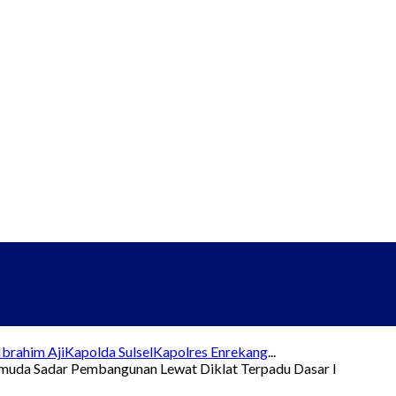
brahim Aji
Kapolda Sulsel
Kapolres Enrekang
...
Pemuda Sadar Pembangunan Lewat Diklat Terpadu Dasar I