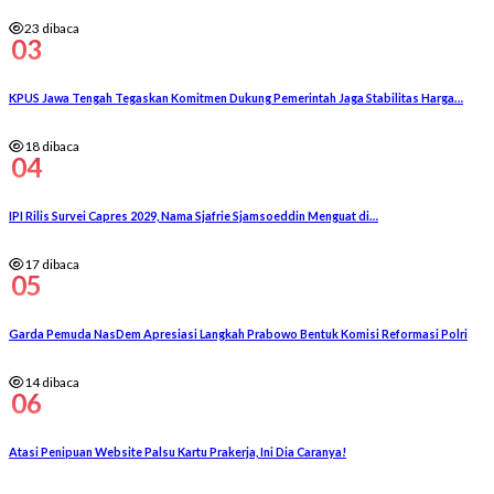
23 dibaca
03
KPUS Jawa Tengah Tegaskan Komitmen Dukung Pemerintah Jaga Stabilitas Harga…
18 dibaca
04
IPI Rilis Survei Capres 2029, Nama Sjafrie Sjamsoeddin Menguat di…
17 dibaca
05
Garda Pemuda NasDem Apresiasi Langkah Prabowo Bentuk Komisi Reformasi Polri
14 dibaca
06
Atasi Penipuan Website Palsu Kartu Prakerja, Ini Dia Caranya!