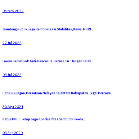
05 Nov 2022
Gandeng Publik Jaga Kamtibmas & Stabilitas, Kawal NKRI…
27 Jul 2022
Lawan Kelompok Anti-Pancasila, Ketua LSA : Jangan Salah…
05 Jul 2022
Beri Dukungan, Persatuan Nelayan Sejahtera Kabupaten Tegal Percaya…
30 Agu 2021
Ketua PPB : Tetap Jaga Kondusifitas Sambut Pilkada…
03 Sep 2020