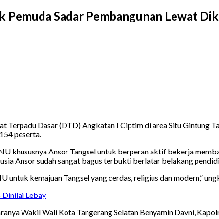
jak Pemuda Sadar Pembangunan Lewat Dikl
Terpadu Dasar (DTD) Angkatan I Ciptim di area Situ Gintung Ta
 154 peserta.
a NU khususnya Ansor Tangsel untuk berperan aktif bekerja me
 Ansor sudah sangat bagus terbukti berlatar belakang pendidikan
untuk kemajuan Tangsel yang cerdas, religius dan modern,” ungkap
 Dinilai Lebay
aranya Wakil Wali Kota Tangerang Selatan Benyamin Davni, Kapolre