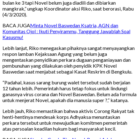
bulan ke 3 tapi Novel belum juga diadili dan dibiarkan
mangkrak,” ungkap Koordinator aksi Riko, saat berorasi, Rabu
(4/3/2020).
BACA JUGA
Minta Novel Baswedan Ksatria, AGN dan
Komunitas Ojol : Ikuti Penyirammu, Tanggung Jawablah Soal
Kasusmu!
Lebih lanjut, Riko menegaskan pihaknya sangat menyayangkan
respon lamban Kejaksaan Agung yang belum juga
mengentaskan penyidikan perkara dugaan penganiayaan dan
pembunuhan yang dilakukan oleh penyidik KPK Novel
Baswedan saat menjabat sebagai Kasat Reskrim di Bengkulu.
“Padahal, kasus sarang burung walet tersebut sudah berjalan
12 tahun lebih. Pemerintah harus tetap fokus untuk lindungi
ganasnya virus corana dan Novel Baswedan. Belum ada formula
untuk menjerat Novel, apakah dia manusia super ?,” katanya.
Lebih jauh, Riko memastikan bahwa aktivis Corong Rakyat tak
henti-hentinya mendesak korps Adhyaksa menuntaskan
perkara tersebut untuk mewujudkan komitmen pemerintah
atas persoalan keadilan hukum bagi masyarakat kecil.