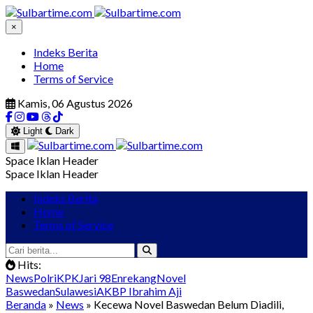
×
Indeks Berita
Home
Terms of Service
Kamis, 06 Agustus 2026
Light
Dark
Space Iklan Header
Space Iklan Header
Indeks Berita
Home
Terms of Service
Hits:
News
Polri
KPK
Jari 98
Enrekang
Novel
Baswedan
Sulawesi
AKBP Ibrahim Aji
Beranda
»
News
» Kecewa Novel Baswedan Belum Diadili,