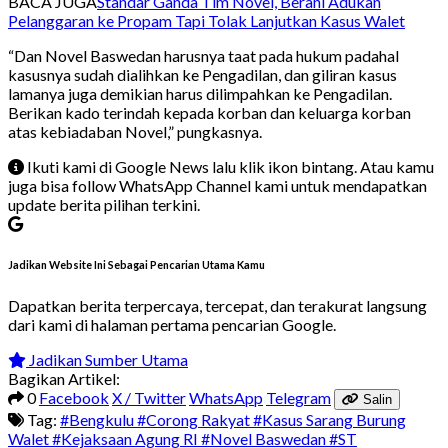
BACA JUGA
Standar Ganda Tim Novel, Berani Adukan
Pelanggaran ke Propam Tapi Tolak Lanjutkan Kasus Walet
“Dan Novel Baswedan harusnya taat pada hukum padahal
kasusnya sudah dialihkan ke Pengadilan, dan giliran kasus
lamanya juga demikian harus dilimpahkan ke Pengadilan.
Berikan kado terindah kepada korban dan keluarga korban
atas kebiadaban Novel,” pungkasnya.
Ikuti kami di Google News lalu klik ikon bintang. Atau kamu
juga bisa follow WhatsApp Channel kami untuk mendapatkan
update berita pilihan terkini.
Jadikan Website Ini Sebagai Pencarian Utama Kamu
Dapatkan berita terpercaya, tercepat, dan terakurat langsung
dari kami di halaman pertama pencarian Google.
Jadikan Sumber Utama
Bagikan Artikel:
0
Facebook
X / Twitter
WhatsApp
Telegram
Salin
Tag:
#Bengkulu
#Corong Rakyat
#Kasus Sarang Burung
Walet
#Kejaksaan Agung RI
#Novel Baswedan
#ST