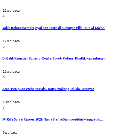
12 x dibaca
4
Yakin Indonesia Maju, Kyai dan Santri di Kuningan Pilih Jokowi-Ma’ruf
12 x dibaca
5
Di Balik Kematian Sutrimo, Koalisi Soroti Potensi Konflik Kepentingan
12 x dibaca
6
Atasi Penipuan Website Palsu Kartu Prakerja, Ini Dia Caranya!
10 x dibaca
7
IPI Rilis Survei Capres 2029, Nama Sjafrie Sjamsoeddin Menguat di…
9 x dibaca