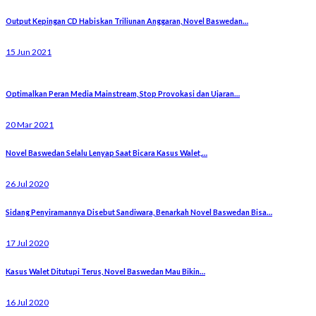
Output Kepingan CD Habiskan Triliunan Anggaran, Novel Baswedan…
15 Jun 2021
Optimalkan Peran Media Mainstream, Stop Provokasi dan Ujaran…
20 Mar 2021
Novel Baswedan Selalu Lenyap Saat Bicara Kasus Walet,…
26 Jul 2020
Sidang Penyiramannya Disebut Sandiwara, Benarkah Novel Baswedan Bisa…
17 Jul 2020
Kasus Walet Ditutupi Terus, Novel Baswedan Mau Bikin…
16 Jul 2020