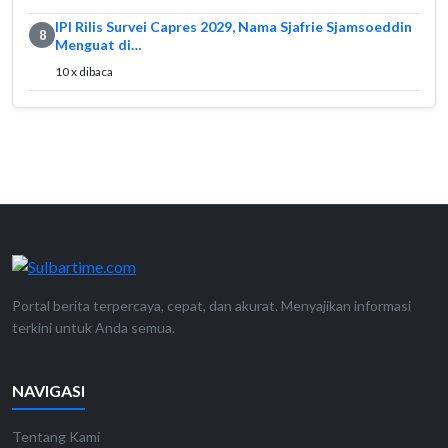
IPI Rilis Survei Capres 2029, Nama Sjafrie Sjamsoeddin
8
Menguat di…
10 x dibaca
Portal berita terpercaya, cepat, dan akurat. Menyajikan informasi
terkini untuk Anda semua.
NAVIGASI
Tentang Kami