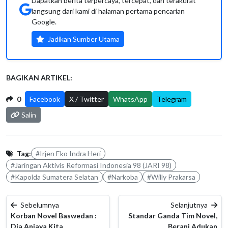
Dapatkan berita terpercaya, tercepat, dan terakurat
langsung dari kami di halaman pertama pencarian
Google.
Jadikan Sumber Utama
BAGIKAN ARTIKEL:
0
Facebook
X / Twitter
WhatsApp
Telegram
Salin
Tag:
#Irjen Eko Indra Heri
#Jaringan Aktivis Reformasi Indonesia 98 (JARI 98)
#Kapolda Sumatera Selatan
#Narkoba
#Willy Prakarsa
Sebelumnya
Selanjutnya
Korban Novel Baswedan :
Standar Ganda Tim Novel,
Dia Aniaya Kita,…
Berani Adukan