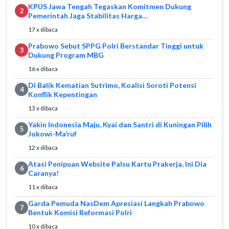
KPUS Jawa Tengah Tegaskan Komitmen Dukung
2
Pemerintah Jaga Stabilitas Harga…
17 x dibaca
Prabowo Sebut SPPG Polri Berstandar Tinggi untuk
3
Dukung Program MBG
16 x dibaca
Di Balik Kematian Sutrimo, Koalisi Soroti Potensi
4
Konflik Kepentingan
13 x dibaca
Yakin Indonesia Maju, Kyai dan Santri di Kuningan Pilih
5
Jokowi-Ma’ruf
12 x dibaca
Atasi Penipuan Website Palsu Kartu Prakerja, Ini Dia
6
Caranya!
11 x dibaca
Garda Pemuda NasDem Apresiasi Langkah Prabowo
7
Bentuk Komisi Reformasi Polri
10 x dibaca