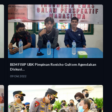
BEM FISIP UBK Pimpinan Ronicho Gultom Agendakan
Diskusi…
09 Okt 2022