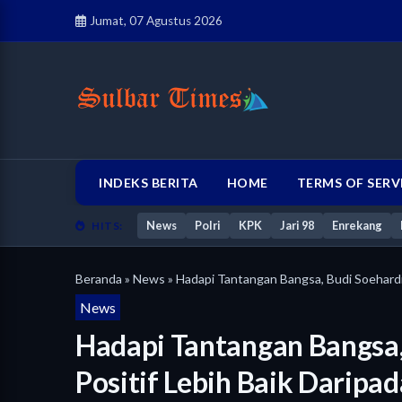
Jumat, 07 Agustus 2026
INDEKS BERITA
HOME
TERMS OF SERV
News
Polri
KPK
Jari 98
Enrekang
HITS:
Beranda
»
News
» Hadapi Tantangan Bangsa, Budi Soehardi :
News
Hadapi Tantangan Bangsa, 
Positif Lebih Baik Daripa