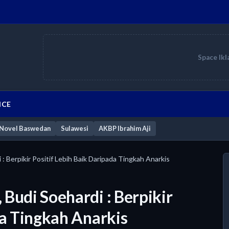
Space Ikl
ICE
Novel Baswedan
Sulawesi
AKBP Ibrahim Aji
 Berpikir Positif Lebih Baik Daripada Tingkah Anarkis
Budi Soehardi : Berpikir
da Tingkah Anarkis