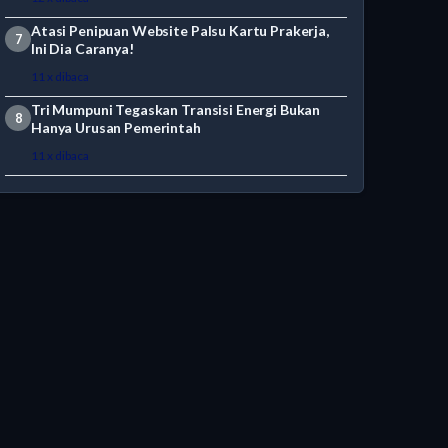
Atasi Penipuan Website Palsu Kartu Prakerja,
7
Ini Dia Caranya!
11 x dibaca
Tri Mumpuni Tegaskan Transisi Energi Bukan
8
Hanya Urusan Pemerintah
11 x dibaca