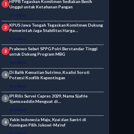
HPPB Tegaskan Komitmen Sediakan Benih
1
Unggul untuk Ketahanan Pangan
23 x dibaca
KPUS Jawa Tengah Tegaskan Komitmen Dukung
2
Pemerintah Jaga Stabilitas Harga…
17 x dibaca
Prabowo Sebut SPPG Polri Berstandar Tinggi
3
untuk Dukung Program MBG
16 x dibaca
Di Balik Kematian Sutrimo, Koalisi Soroti
4
Potensi Konflik Kepentingan
13 x dibaca
IPI Rilis Survei Capres 2029, Nama Sjafrie
5
Sjamsoeddin Menguat di…
12 x dibaca
Yakin Indonesia Maju, Kyai dan Santri di
6
Kuningan Pilih Jokowi-Ma’ruf
12 x dibaca