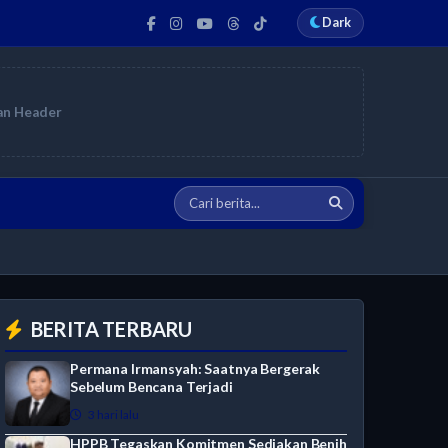
Dark
an Header
BERITA TERBARU
Permana Irmansyah: Saatnya Bergerak
Sebelum Bencana Terjadi
3 hari lalu
HPPB Tegaskan Komitmen Sediakan Benih