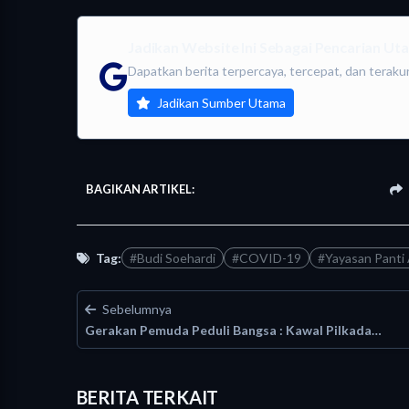
Jadikan Website Ini Sebagai Pencarian U
Dapatkan berita terpercaya, tercepat, dan teraku
Jadikan Sumber Utama
BAGIKAN ARTIKEL:
Tag:
#Budi Soehardi
#COVID-19
#Yayasan Panti
Sebelumnya
Gerakan Pemuda Peduli Bangsa : Kawal Pilkada…
BERITA TERKAIT