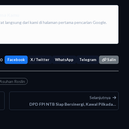
tama Kamu
rat langsung dari kami di halaman pertama pencarian Google.
0
Facebook
X / Twitter
WhatsApp
Telegram
Salin
 Asuhan Roslin
Selanjutnya
DPD FPI NTB Siap Bersinergi, Kawal Pilkada…