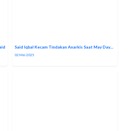
aid
Said Iqbal Kecam Tindakan Anarkis Saat May Day…
02 Mei 2025