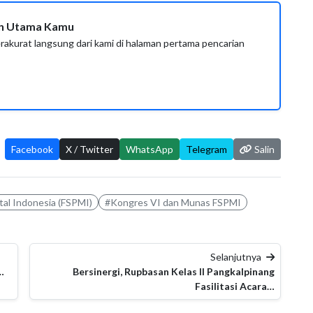
ian Utama Kamu
erakurat langsung dari kami di halaman pertama pencarian
Facebook
X / Twitter
WhatsApp
Telegram
Salin
tal Indonesia (FSPMI)
#Kongres VI dan Munas FSPMI
Selanjutnya
…
Bersinergi, Rupbasan Kelas II Pangkalpinang
Fasilitasi Acara…