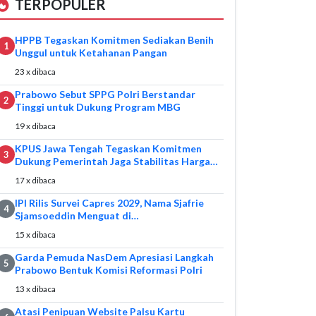
TERPOPULER
HPPB Tegaskan Komitmen Sediakan Benih
1
Unggul untuk Ketahanan Pangan
23 x dibaca
Prabowo Sebut SPPG Polri Berstandar
2
Tinggi untuk Dukung Program MBG
19 x dibaca
KPUS Jawa Tengah Tegaskan Komitmen
3
Dukung Pemerintah Jaga Stabilitas Harga…
17 x dibaca
IPI Rilis Survei Capres 2029, Nama Sjafrie
4
Sjamsoeddin Menguat di…
15 x dibaca
Garda Pemuda NasDem Apresiasi Langkah
5
Prabowo Bentuk Komisi Reformasi Polri
13 x dibaca
Atasi Penipuan Website Palsu Kartu