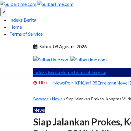
×
Indeks Berita
Home
Terms of Service
Sabtu, 08 Agustus 2026
Indeks Berita
Home
Terms of Service
News
Polri
KPK
Jari 98
Enrekang
Novel 
Hits:
Beranda
»
News
» Siap Jalankan Prokes, Kongres VI
News
Siap Jalankan Prokes, 