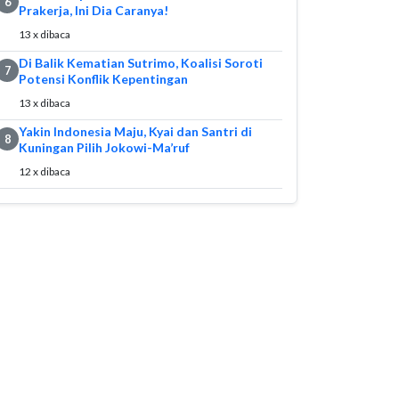
6
Prakerja, Ini Dia Caranya!
13 x dibaca
Di Balik Kematian Sutrimo, Koalisi Soroti
7
Potensi Konflik Kepentingan
13 x dibaca
Yakin Indonesia Maju, Kyai dan Santri di
8
Kuningan Pilih Jokowi-Ma’ruf
12 x dibaca