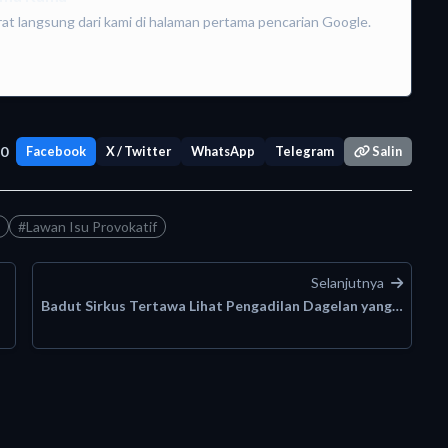
rat langsung dari kami di halaman pertama pencarian Google.
0
Facebook
X / Twitter
WhatsApp
Telegram
Salin
#Lawan Isu Provokatif
Selanjutnya
Badut Sirkus Tertawa Lihat Pengadilan Dagelan yang…