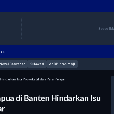
Space Ikl
ICE
Novel Baswedan
Sulawesi
AKBP Ibrahim Aji
indarkan Isu Provokatif dari Para Pelajar
apua di Banten Hindarkan Isu
ar