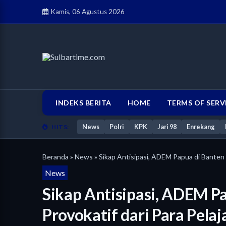
Kamis, 06 Agustus 2026
INDEKS BERITA
HOME
TERMS OF SERV
News
Polri
KPK
Jari 98
Enrekang
HITS:
Beranda
»
News
» Sikap Antisipasi, ADEM Papua di Banten H
News
Sikap Antisipasi, ADEM P
Provokatif dari Para Pelaj