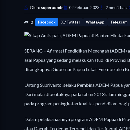
Oleh:
superadmin
02 Februari 2023
2 menit baca
0
Facebook
X / Twitter
WhatsApp
Telegram
SERANG – Afirmasi Pendidikan Menengah (ADEM) as
asal Papua yang sedang melakukan studi di Provinsi 
ditangkapnya Gubernur Papua Lukas Enembe oleh Ko
Untung Supriyanto, selaku Pembina ADEM Papua yang
Dari mulai dibentuknya pada tahun 2013 silam hingga
pada program peningkatan kualitas pendidikan bagi p
Dalam pelaksanaannya program ADEM Papua di Provi
atau Daerah Terdepan Terpencil dan Tertinggal, AD