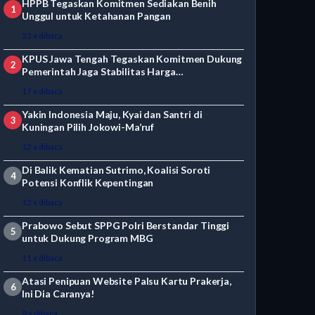
HPPB Tegaskan Komitmen Sediakan Benih
1
Unggul untuk Ketahanan Pangan
23 x dibaca
KPUS Jawa Tengah Tegaskan Komitmen Dukung
2
Pemerintah Jaga Stabilitas Harga…
17 x dibaca
Yakin Indonesia Maju, Kyai dan Santri di
3
Kuningan Pilih Jokowi-Ma’ruf
12 x dibaca
Di Balik Kematian Sutrimo, Koalisi Soroti
4
Potensi Konflik Kepentingan
12 x dibaca
Prabowo Sebut SPPG Polri Berstandar Tinggi
5
untuk Dukung Program MBG
11 x dibaca
Atasi Penipuan Website Palsu Kartu Prakerja,
6
Ini Dia Caranya!
9 x dibaca