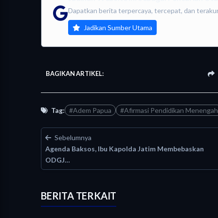
Dapatkan berita terpercaya, tercepat, dan teraku
Jadikan Sumber Utama
BAGIKAN ARTIKEL:
Tag:
#Adem Papua
#Afirmasi Pendidikan Menengah
Sebelumnya
Agenda Baksos, Ibu Kapolda Jatim Membebaskan
ODGJ…
BERITA TERKAIT