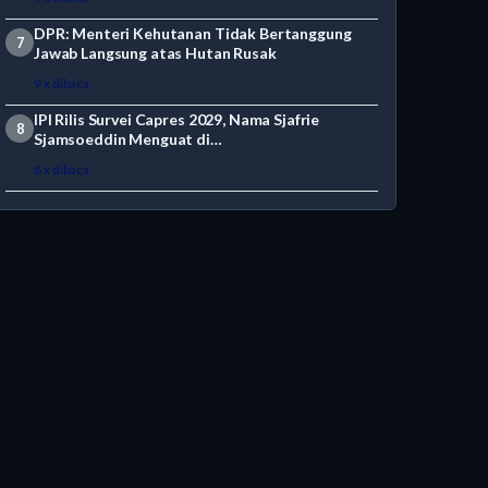
DPR: Menteri Kehutanan Tidak Bertanggung
7
Jawab Langsung atas Hutan Rusak
9 x dibaca
IPI Rilis Survei Capres 2029, Nama Sjafrie
8
Sjamsoeddin Menguat di…
8 x dibaca