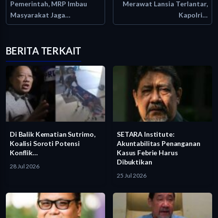
Pemerintah, MRP Imbau
Merawat Lansia Terlantar,
Masyarakat Jaga…
Kapolri…
BERITA TERKAIT
Di Balik Kematian Sutrimo,
SETARA Institute:
Koalisi Soroti Potensi
Akuntabilitas Penanganan
Konflik…
Kasus Febrie Harus
Dibuktikan
28 Jul 2026
25 Jul 2026