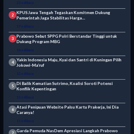
23 x dibaca
KPUS Jawa Tengah Tegaskan Komitmen Dukung
2
Pemerintah Jaga Stabilitas Harga…
17 x dibaca
Prabowo Sebut SPPG Polri Berstandar Tinggi untuk
3
Dukung Program MBG
16 x dibaca
Yakin Indonesia Maju, Kyai dan Santri di Kuningan Pilih
4
Jokowi-Ma’ruf
12 x dibaca
Di Balik Kematian Sutrimo, Koalisi Soroti Potensi
5
Konflik Kepentingan
12 x dibaca
Atasi Penipuan Website Palsu Kartu Prakerja, Ini Dia
6
Caranya!
11 x dibaca
Garda Pemuda NasDem Apresiasi Langkah Prabowo
7