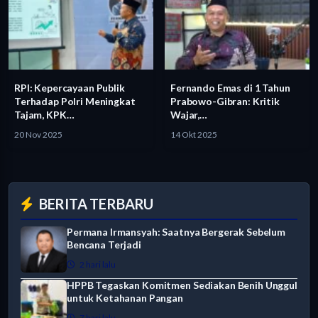
RPI: Kepercayaan Publik
Fernando Emas di 1 Tahun
Terhadap Polri Meningkat
Prabowo-Gibran: Kritik
Tajam, KPK…
Wajar,…
20 Nov 2025
14 Okt 2025
BERITA TERBARU
Permana Irmansyah: Saatnya Bergerak Sebelum
Bencana Terjadi
2 hari lalu
HPPB Tegaskan Komitmen Sediakan Benih Unggul
untuk Ketahanan Pangan
7 hari lalu