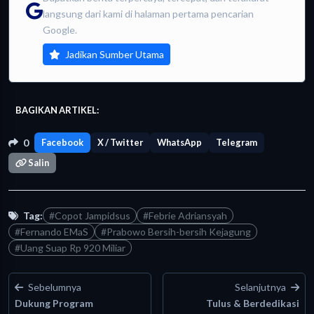
langsung dari kami di halaman pertama pencarian
Google.
Jadikan Sumber Utama
BAGIKAN ARTIKEL:
0
Facebook
X / Twitter
WhatsApp
Telegram
Salin
Tag:
#Copot Jampidsus
#Febrie Adriansyah
#Fernando EMaS
#Prabowo Bersih-bersih Kejagung
#Uang Suap Rp 920 Miliar
Sebelumnya
Selanjutnya
Dukung Program
Tulus & Berdedikasi