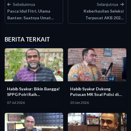
Sebelumnya
Selanjutnya
Pasca Idul Fitri, Ulama
Keberhasilan Seleksi
Banten: Saatnya Umat…
Terpusat AKB 2025,
Irwasum Polri…
BERITA TERKAIT
Habib Syakur: Bikin Bangga!
Habib Syakur Dukung
SPPG Polri Raih
Putusan MK Soal Polisi di…
Pengakuan…
07 Jul 2026
20 Jan 2026