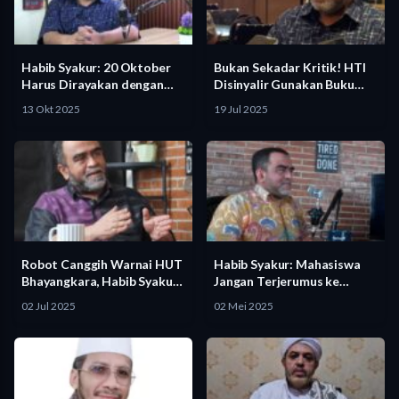
Habib Syakur: 20 Oktober
Bukan Sekadar Kritik! HTI
Harus Dirayakan dengan
Disinyalir Gunakan Buku
Dialog…
“Indonesia…
13 Okt 2025
19 Jul 2025
Robot Canggih Warnai HUT
Habib Syakur: Mahasiswa
Bhayangkara, Habib Syakur:
Jangan Terjerumus ke
Bukti…
Tindakan Persekusi…
02 Jul 2025
02 Mei 2025