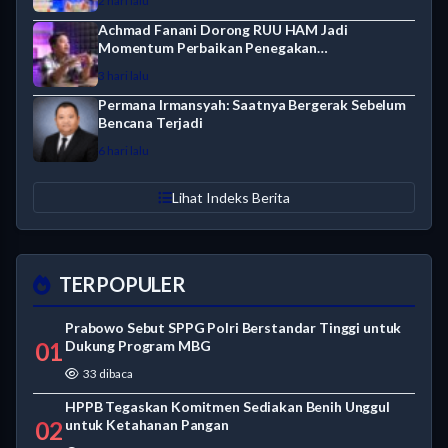
2 hari lalu
Achmad Fanani Dorong RUU HAM Jadi
Momentum Perbaikan Penegakan…
3 hari lalu
Permana Irmansyah: Saatnya Bergerak Sebelum
Bencana Terjadi
6 hari lalu
Lihat Indeks Berita
TERPOPULER
Prabowo Sebut SPPG Polri Berstandar Tinggi untuk
01
Dukung Program MBG
33 dibaca
HPPB Tegaskan Komitmen Sediakan Benih Unggul
02
untuk Ketahanan Pangan