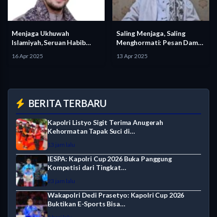
Menjaga Ukhuwah
Saling Menjaga, Saling
Islamiyah, Seruan Habib
Menghormati: Pesan Damai
Muhammad di Tengah…
dari Habib…
16 Apr 2025
13 Apr 2025
BERITA TERBARU
Kapolri Listyo Sigit Terima Anugerah
Kehormatan Tapak Suci di…
13 jam lalu
IESPA: Kapolri Cup 2026 Buka Panggung
Kompetisi dari Tingkat…
23 jam lalu
Wakapolri Dedi Prasetyo: Kapolri Cup 2026
Buktikan E-Sports Bisa…