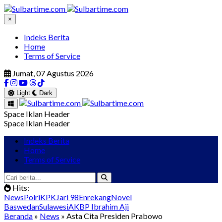
×
Indeks Berita
Home
Terms of Service
Jumat, 07 Agustus 2026
Light
Dark
Space Iklan Header
Space Iklan Header
Indeks Berita
Home
Terms of Service
Hits:
News
Polri
KPK
Jari 98
Enrekang
Novel
Baswedan
Sulawesi
AKBP Ibrahim Aji
Beranda
»
News
» Asta Cita Presiden Prabowo