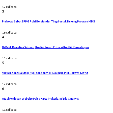
17 x dibaca
3
Prabowo Sebut SPPG Polri Berstandar Tinggi untuk Dukung Program MBG
16 x dibaca
4
Di Balik Kematian Sutrimo, Koalisi Soroti Potensi Konflik Kepentingan
13 x dibaca
5
Yakin Indonesia Maju, Kyai dan Santri di Kuningan Pilih Jokowi-Ma’ruf
12 x dibaca
6
Atasi Penipuan Website Palsu Kartu Prakerja, Ini Dia Caranya!
11 x dibaca