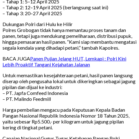
– Tahap 1: 5–12 April 2025
– Tahap 2: 12–19 April 2025 (berlangsung saat ini)
– Tahap 3: 20–27 April 2025
Dukungan Polri dari Hulu ke Hilir
Polres Grobogan tidak hanya memantau proses tanam dan
panen, tetapi juga mendukung pemeliharaan, distribusi pupuk,
hingga pemasaran hasil panen. “Kami siap membantu mengatasi
segala kendala yang dihadapi petani,” tambah Kapolres.
BACA JUGA
Panen Pujian Jelang HUT, Lemkapi : Polri Kini
Lebih Proaktif Tangani Kejahatan Jalanan
Untuk memastikan kesejahteraan petani, hasil panen langsung
diserap oleh pengusaha lokal untuk dikeringkan sebagai jagung
pipilan dan dijual ke industri:
– PT. Japfa Comfeed Indonesia
– PT. Malindo Feedmill
Harga pembelian mengacu pada Keputusan Kepala Badan
Pangan Nasional Republik Indonesia Nomor 18 Tahun 2025,
yaitu sebesar Rp5.500,- per kilogram untuk jagung pipilan
kering di tingkat petani.
Capaian Nasional Gugus Tugas Ketahanan Pangan Polri