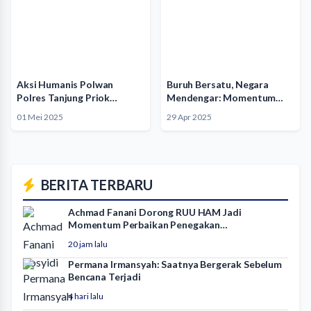
Aksi Humanis Polwan
Buruh Bersatu, Negara
Polres Tanjung Priok
Mendengar: Momentum
Berikan Roti…
May Day 2025
01 Mei 2025
29 Apr 2025
BERITA TERBARU
Achmad Fanani Dorong RUU HAM Jadi
Momentum Perbaikan Penegakan…
20 jam lalu
Permana Irmansyah: Saatnya Bergerak Sebelum
Bencana Terjadi
4 hari lalu