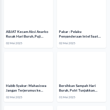
ABJAT Kecam Aksi Anarko
Pakar : Pelaku
Rusak Hari Buruh, Puji…
Penyanderaan Intel Saat
Aksi Buruh…
02 Mei 2025
02 Mei 2025
Habib Syakur: Mahasiswa
Bersihkan Sampah Hari
Jangan Terjerumus ke
Buruh, Polri Tunjukkan
Tindakan Persekusi…
Kepedulian
02 Mei 2025
01 Mei 2025