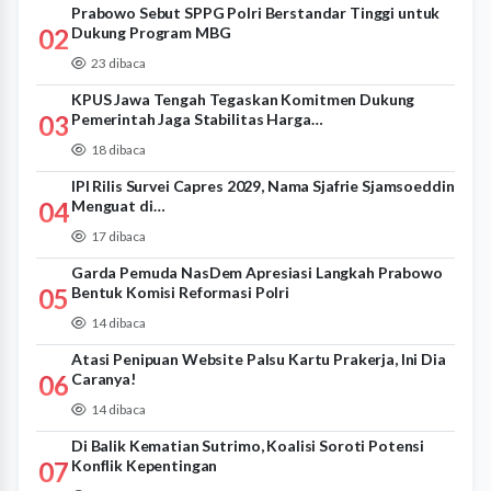
Prabowo Sebut SPPG Polri Berstandar Tinggi untuk
02
Dukung Program MBG
23 dibaca
KPUS Jawa Tengah Tegaskan Komitmen Dukung
03
Pemerintah Jaga Stabilitas Harga…
18 dibaca
IPI Rilis Survei Capres 2029, Nama Sjafrie Sjamsoeddin
04
Menguat di…
17 dibaca
Garda Pemuda NasDem Apresiasi Langkah Prabowo
05
Bentuk Komisi Reformasi Polri
14 dibaca
Atasi Penipuan Website Palsu Kartu Prakerja, Ini Dia
06
Caranya!
14 dibaca
Di Balik Kematian Sutrimo, Koalisi Soroti Potensi
07
Konflik Kepentingan