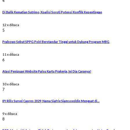
4
Di Balik Kematian Sutrimo, Koalisi Soroti Potensi Konflik Kepentingan
12 x dibaca
5
Prabowo Sebut SPPG Polri Berstandar Tinggi untuk Dukung Program MBG
11 x dibaca
6
Atasi Penipuan Website Palsu Kartu Prakerja, Ini Dia Caranya!
10 x dibaca
7
IPI Rilis Survei Capres 2029, Nama Sjafrie Sjamsoeddin Menguat di…
9 x dibaca
8