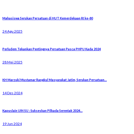
Mahasiswa Serukan Persatuan di HUT Kemerdekaan RI ke-80
24 Agu 2025
Perludem Tekankan Pentingnya Persatuan Pasca PHPU Kada 2024
28 Mei 2025
KH Marzuki Mustamar Rangkul Masyarakat Jatim, Serukan Persatuan…
14 Des 2024
Kapuslain UIN SU : Sukseskan Pilkada Serentak 2024…
19 Jun 2024