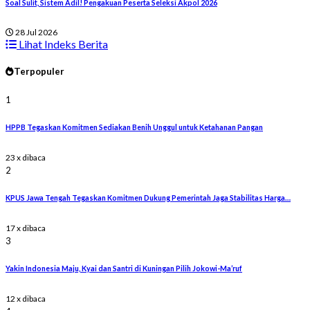
Soal Sulit, Sistem Adil! Pengakuan Peserta Seleksi Akpol 2026
28 Jul 2026
Lihat Indeks Berita
Terpopuler
1
HPPB Tegaskan Komitmen Sediakan Benih Unggul untuk Ketahanan Pangan
23 x dibaca
2
KPUS Jawa Tengah Tegaskan Komitmen Dukung Pemerintah Jaga Stabilitas Harga…
17 x dibaca
3
Yakin Indonesia Maju, Kyai dan Santri di Kuningan Pilih Jokowi-Ma’ruf
12 x dibaca