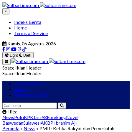
×
Indeks Berita
Home
Terms of Service
Kamis, 06 Agustus 2026
Light
Dark
Space Iklan Header
Space Iklan Header
Indeks Berita
Home
Terms of Service
Hits:
News
Polri
KPK
Jari 98
Enrekang
Novel
Baswedan
Sulawesi
AKBP Ibrahim Aji
Beranda
»
News
» PMII : Ketika Rakyat dan Pemerintah