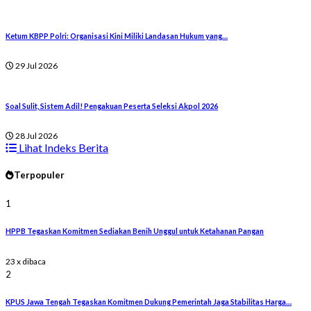
Ketum KBPP Polri: Organisasi Kini Miliki Landasan Hukum yang…
29 Jul 2026
Soal Sulit, Sistem Adil! Pengakuan Peserta Seleksi Akpol 2026
28 Jul 2026
Lihat Indeks Berita
Terpopuler
1
HPPB Tegaskan Komitmen Sediakan Benih Unggul untuk Ketahanan Pangan
23 x dibaca
2
KPUS Jawa Tengah Tegaskan Komitmen Dukung Pemerintah Jaga Stabilitas Harga…