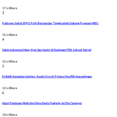
17 x dibaca
3
Prabowo Sebut SPPG Polri Berstandar Tinggi untuk Dukung Program MBG
12 x dibaca
4
Yakin Indonesia Maju, Kyai dan Santri di Kuningan Pilih Jokowi-Ma’ruf
12 x dibaca
5
Di Balik Kematian Sutrimo, Koalisi Soroti Potensi Konflik Kepentingan
12 x dibaca
6
Atasi Penipuan Website Palsu Kartu Prakerja, Ini Dia Caranya!
10 x dibaca