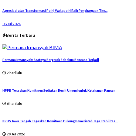
Apresiasi atas Transformasi Polri, Wakapolri Raih Penghargaan The…
08 Jul 2026
Berita Terbaru
Permana Irmansyah: Saatnya Bergerak Sebelum Bencana Terjadi
2 hari lalu
HPPB Tegaskan Komitmen Sediakan Benih Unggul untuk Ketahanan Pangan
6 hari lalu
KPUS Jawa Tengah Tegaskan Komitmen Dukung Pemerintah Jaga Stabilitas…
29 Jul 2026