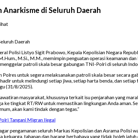
n Anarkisme di Seluruh Daerah
lihat
ral Polisi Listyo Sigit Prabowo, Kepala Kepolisian Negara Republ
H., M.Hum., M.Si., M.M., memimpin penguatan operasi keamanan dan
menggelar patroli skala besar gabungan TNI-Polri di seluruh Indo
dan Polres untuk segera melaksanakan patroli skala besar secara 
ir untuk melindungi setiap jiwa, setiap harta benda, dan setiap fa
ggu (31/8/2025).
iran masyarakat, khususnya terkait isu penjarahan yang marak d
ngga ke tingkat RT/RW untuk memastikan lingkungan Anda aman. S
 umum, akan kami tindak dengan tegas.”
lri Tangani Migran Ilegal
agar pengamanan seluruh Markas Kepolisian dan Asrama Polisi wa
 keluarga, tahanan dan barang berbahaya yang tidak boleh jatuh di