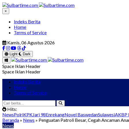
×
Indeks Berita
Home
Terms of Service
Kamis, 06 Agustus 2026
Light
Dark
Space Iklan Header
Space Iklan Header
Indeks Berita
Home
Terms of Service
Hits:
News
Polri
KPK
Jari 98
Enrekang
Novel Baswedan
Sulawesi
AKBP I
Beranda
»
News
» Penguatan Patroli Besar, Cegah Ancaman Anar
News