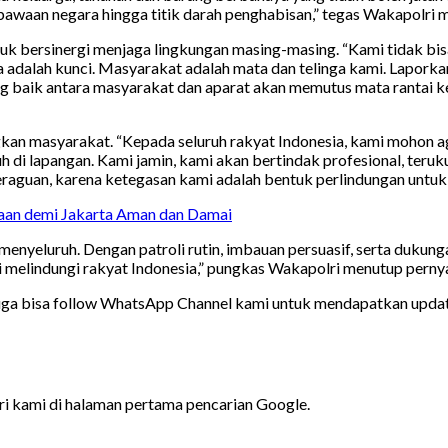
aan negara hingga titik darah penghabisan,” tegas Wakapolri me
uk bersinergi menjaga lingkungan masing-masing. “Kami tidak bisa
adalah kunci. Masyarakat adalah mata dan telinga kami. Laporkan
ng baik antara masyarakat dan aparat akan memutus mata rantai k
an masyarakat. “Kepada seluruh rakyat Indonesia, kami mohon ag
 di lapangan. Kami jamin, kami akan bertindak profesional, teruk
eraguan, karena ketegasan kami adalah bentuk perlindungan untu
an demi Jakarta Aman dan Damai
yeluruh. Dengan patroli rutin, imbauan persuasif, serta dukungan
i melindungi rakyat Indonesia,” pungkas Wakapolri menutup perny
juga bisa follow WhatsApp Channel kami untuk mendapatkan update 
ari kami di halaman pertama pencarian Google.