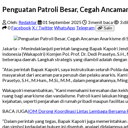
Penguatan Patroli Besar, Cegah Ancama
Oleh:
Redaktur
01 September 2025
3 menit baca
3 di
0
Facebook
X / Twitter
WhatsApp
Telegram
Salin
Jakarta – Menindaklanjuti perintah langsung Bapak Kapolri Jende
Indonesia (Wakapolri) Komjen Pol. Prof. Dr. Dedi Prasetyo, S.
beberapa daerah. Langkah strategis yang diambil adalah dengan 
“Atas perintah Bapak Kapolri, saya instruksikan seluruh Polda 
masyarakat dari ancaman para perusuh dan pelaku anarkis. Kami had
Prasetyo, S.H., M.Hum., M.Si., M.M., dalam pengarahannya, Min
Wakapolri menambahkan, “Kami memahami keresahan dan kekhawat
ruang bagi anarkisme dan vandalisme. Patroli kami lakukan hi
kejahatan, seperti penjarahan di rumah pribadi maupun fasilitas
BACA JUGA
IOM Dorong Koordinasi Lintas Lembaga Bersama Po
“Dalam perintah yang tegas, Bapak Kapolri juga memerintahkan 
dan simbol kedaulatan hukum ini disentuh, apalagi didalamnya ada