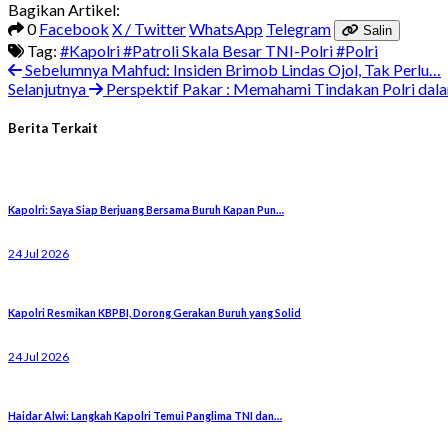
Bagikan Artikel:
0
Facebook
X / Twitter
WhatsApp
Telegram
Salin
Tag:
#Kapolri
#Patroli Skala Besar TNI-Polri
#Polri
Sebelumnya
Mahfud: Insiden Brimob Lindas Ojol, Tak Perlu…
Selanjutnya
Perspektif Pakar : Memahami Tindakan Polri da
Berita Terkait
Kapolri: Saya Siap Berjuang Bersama Buruh Kapan Pun…
24 Jul 2026
Kapolri Resmikan KBPBI, Dorong Gerakan Buruh yang Solid
24 Jul 2026
Haidar Alwi: Langkah Kapolri Temui Panglima TNI dan…