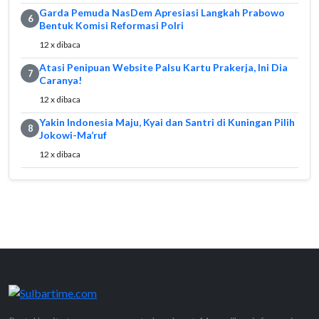
Garda Pemuda NasDem Apresiasi Langkah Prabowo
6
Bentuk Komisi Reformasi Polri
12 x dibaca
Atasi Penipuan Website Palsu Kartu Prakerja, Ini Dia
7
Caranya!
12 x dibaca
Yakin Indonesia Maju, Kyai dan Santri di Kuningan Pilih
8
Jokowi-Ma’ruf
12 x dibaca