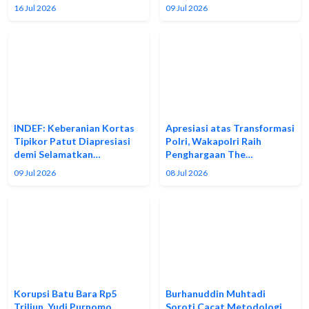
16 Jul 2026
09 Jul 2026
INDEF: Keberanian Kortas
Apresiasi atas Transformasi
Tipikor Patut Diapresiasi
Polri, Wakapolri Raih
demi Selamatkan…
Penghargaan The…
09 Jul 2026
08 Jul 2026
Korupsi Batu Bara Rp5
Burhanuddin Muhtadi
Triliun, Yudi Purnomo
Soroti Cacat Metodologi