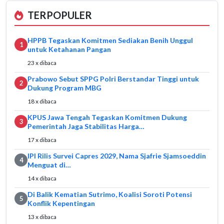
TERPOPULER
HPPB Tegaskan Komitmen Sediakan Benih Unggul
1
untuk Ketahanan Pangan
23 x dibaca
Prabowo Sebut SPPG Polri Berstandar Tinggi untuk
2
Dukung Program MBG
18 x dibaca
KPUS Jawa Tengah Tegaskan Komitmen Dukung
3
Pemerintah Jaga Stabilitas Harga…
17 x dibaca
IPI Rilis Survei Capres 2029, Nama Sjafrie Sjamsoeddin
4
Menguat di…
14 x dibaca
Di Balik Kematian Sutrimo, Koalisi Soroti Potensi
5
Konflik Kepentingan
13 x dibaca