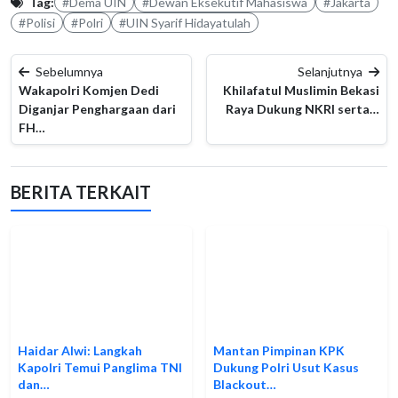
Tag:
#Dema UIN
#Dewan Eksekutif Mahasiswa
#Jakarta
#Polisi
#Polri
#UIN Syarif Hidayatulah
Sebelumnya
Selanjutnya
Wakapolri Komjen Dedi
Khilafatul Muslimin Bekasi
Diganjar Penghargaan dari
Raya Dukung NKRI serta…
FH…
BERITA TERKAIT
Haidar Alwi: Langkah
Mantan Pimpinan KPK
Kapolri Temui Panglima TNI
Dukung Polri Usut Kasus
dan…
Blackout…