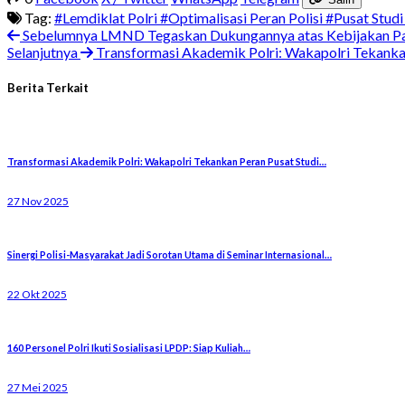
Tag:
#Lemdiklat Polri
#Optimalisasi Peran Polisi
#Pusat Studi
Sebelumnya
LMND Tegaskan Dukungannya atas Kebijakan P
Selanjutnya
Transformasi Akademik Polri: Wakapolri Tekank
Berita Terkait
Transformasi Akademik Polri: Wakapolri Tekankan Peran Pusat Studi…
27 Nov 2025
Sinergi Polisi-Masyarakat Jadi Sorotan Utama di Seminar Internasional…
22 Okt 2025
160 Personel Polri Ikuti Sosialisasi LPDP: Siap Kuliah…
27 Mei 2025