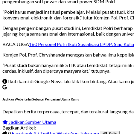
pengembangan soft power dan smart power SDM Polri.
“Polri harus menjadi institusi pembelajar. Melalui pusat studi, 
konvensional, elektronik, dan forensik,” tutur Komjen Pol. Prof. 
Dengan pengembangan pusat studi ini, Lemdiklat Polri berharap 
jejaring kerja sama nasional dan internasional, baik dengan unive
BACA JUGA
160 Personel Polri Ikuti Sosialisasi LPDP: Siap Kul
Komjen Pol. Prof. Chryshnanda menegaskan bahwa ilmu kepolisian 
“Pusat studi bukan hanya milik STIK atau Lemdiklat, tetapi mili
cerdas, inklusif, dan dipercaya masyarakat,” tutupnya.
Ikuti kami di Google News lalu klik ikon bintang. Atau kamu 
Jadikan Website Ini Sebagai Pencarian Utama Kamu
Dapatkan berita terpercaya, tercepat, dan terakurat langsung d
Jadikan Sumber Utama
Bagikan Artikel:
0
Facebook
X / Twitter
WhatsApp
Telegram
Salin