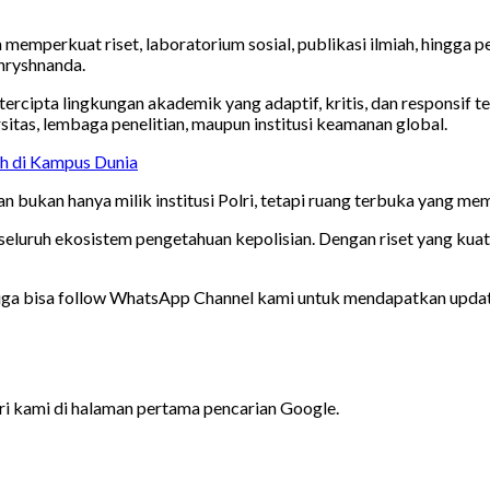
kita memperkuat riset, laboratorium sosial, publikasi ilmiah, hin
Chryshnanda.
tercipta lingkungan akademik yang adaptif, kritis, dan responsif
rsitas, lembaga penelitian, maupun institusi keamanan global.
iah di Kampus Dunia
bukan hanya milik institusi Polri, tetapi ruang terbuka yang mem
k seluruh ekosistem pengetahuan kepolisian. Dengan riset yang kua
juga bisa follow WhatsApp Channel kami untuk mendapatkan update 
ari kami di halaman pertama pencarian Google.