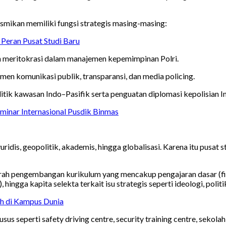
resmikan memiliki fungsi strategis masing-masing:
Peran Pusat Studi Baru
 meritokrasi dalam manajemen kepemimpinan Polri.
en komunikasi publik, transparansi, dan media policing.
litik kawasan Indo–Pasifik serta penguatan diplomasi kepolisian 
eminar Internasional Pusdik Binmas
ridis, geopolitik, akademis, hingga globalisasi. Karena itu pusat
h pengembangan kurikulum yang mencakup pengajaran dasar (filsafa
, hingga kapita selekta terkait isu strategis seperti ideologi, pol
iah di Kampus Dunia
us seperti safety driving centre, security training centre, sekolah