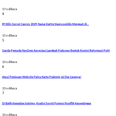
17 x dibaca
4
IPI Rilis Survei Capres 2029, Nama Sjafrie Sjamsoeddin Menguat di…
15 x dibaca
5
Garda Pemuda NasDem Apresiasi Langkah Prabowo Bentuk Komisi Reformasi Polri
13 x dibaca
6
Atasi Penipuan Website Palsu Kartu Prakerja, Ini Dia Caranya!
13 x dibaca
7
Di Balik Kematian Sutrimo, Koalisi Soroti Potensi Konflik Kepentingan
13 x dibaca