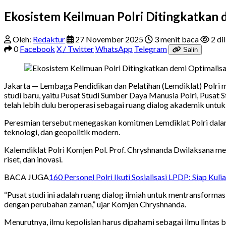
Ekosistem Keilmuan Polri Ditingkatkan d
Oleh:
Redaktur
27 November 2025
3 menit baca
2 dil
0
Facebook
X / Twitter
WhatsApp
Telegram
Salin
Jakarta — Lembaga Pendidikan dan Pelatihan (Lemdiklat) Polri 
studi baru, yaitu Pusat Studi Sumber Daya Manusia Polri, Pusat 
telah lebih dulu beroperasi sebagai ruang dialog akademik unt
Peresmian tersebut menegaskan komitmen Lemdiklat Polri dalam 
teknologi, dan geopolitik modern.
Kalemdiklat Polri Komjen Pol. Prof. Chryshnanda Dwilaksana me
riset, dan inovasi.
BACA JUGA
160 Personel Polri Ikuti Sosialisasi LPDP: Siap Kul
“Pusat studi ini adalah ruang dialog ilmiah untuk mentransformasi
dengan perubahan zaman,” ujar Komjen Chryshnanda.
Menurutnya, ilmu kepolisian harus dipahami sebagai ilmu lintas 