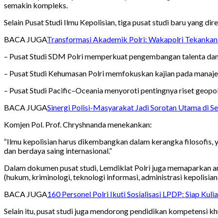
semakin kompleks.
Selain Pusat Studi Ilmu Kepolisian, tiga pusat studi baru yang di
BACA JUGA
Transformasi Akademik Polri: Wakapolri Tekankan 
– Pusat Studi SDM Polri memperkuat pengembangan talenta dan
– Pusat Studi Kehumasan Polri memfokuskan kajian pada manajem
– Pusat Studi Pacific–Oceania menyoroti pentingnya riset geopo
BACA JUGA
Sinergi Polisi-Masyarakat Jadi Sorotan Utama di S
Komjen Pol. Prof. Chryshnanda menekankan:
“Ilmu kepolisian harus dikembangkan dalam kerangka filosofis, yu
dan berdaya saing internasional.”
Dalam dokumen pusat studi, Lemdiklat Polri juga memaparkan ara
(hukum, kriminologi, teknologi informasi, administrasi kepolisian)
BACA JUGA
160 Personel Polri Ikuti Sosialisasi LPDP: Siap Kul
Selain itu, pusat studi juga mendorong pendidikan kompetensi khus