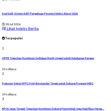
Soal Sulit, Sistem Adil! Pengakuan Peserta Seleksi Akpol 2026
28 Jul 2026
Lihat Indeks Berita
Terpopuler
1
HPPB Tegaskan Komitmen Sediakan Benih Unggul untuk Ketahanan Pangan
23 x dibaca
2
Prabowo Sebut SPPG Polri Berstandar Tinggi untuk Dukung Program MBG
19 x dibaca
3
KPUS Jawa Tengah Tegaskan Komitmen Dukung Pemerintah Jaga Stabilitas Harga…