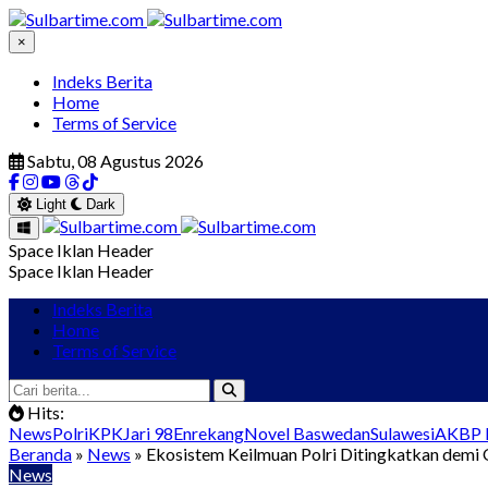
×
Indeks Berita
Home
Terms of Service
Sabtu, 08 Agustus 2026
Light
Dark
Space Iklan Header
Space Iklan Header
Indeks Berita
Home
Terms of Service
Hits:
News
Polri
KPK
Jari 98
Enrekang
Novel Baswedan
Sulawesi
AKBP I
Beranda
»
News
» Ekosistem Keilmuan Polri Ditingkatkan demi O
News