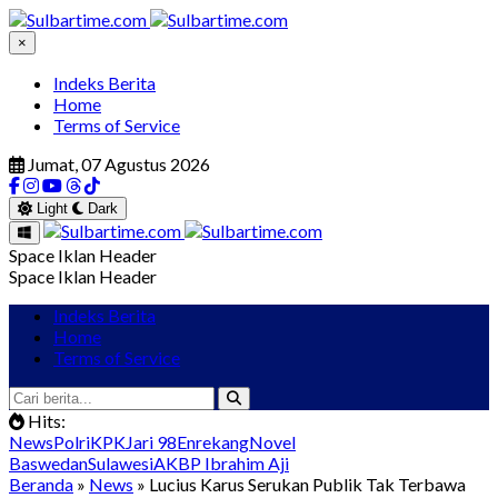
×
Indeks Berita
Home
Terms of Service
Jumat, 07 Agustus 2026
Light
Dark
Space Iklan Header
Space Iklan Header
Indeks Berita
Home
Terms of Service
Hits:
News
Polri
KPK
Jari 98
Enrekang
Novel
Baswedan
Sulawesi
AKBP Ibrahim Aji
Beranda
»
News
» Lucius Karus Serukan Publik Tak Terbawa