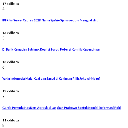
17 x dibaca
4
IPI Rilis Survei Capres 2029, Nama Sjafrie Sjamsoeddin Menguat di…
13 x dibaca
5
Di Balik Kematian Sutrimo, Koalisi Soroti Potensi Konflik Kepentingan
13 x dibaca
6
Yakin Indonesia Maju, Kyai dan Santri di Kuningan Pilih Jokowi-Ma’ruf
12 x dibaca
7
Garda Pemuda NasDem Apresiasi Langkah Prabowo Bentuk Komisi Reformasi Polri
11 x dibaca
8