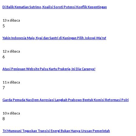
Di Balik Kematian Sutrimo, Koalisi Soroti Potensi Konflik Kepentingan
13 x dibaca
5
Yakin Indonesia Maju, Kyai dan Santri di Kuningan Pilih Jokowi-Ma’ruf
12 x dibaca
6
Atasi Penipuan Website Palsu Kartu Prakerja, Ini Dia Caranya!
11 x dibaca
7
Garda Pemuda NasDem Apresiasi Langkah Prabowo Bentuk Komisi Reformasi Polri
10 x dibaca
8
Tri Mumpuni Tegaskan Transisi Energi Bukan Hanya Urusan Pemerintah