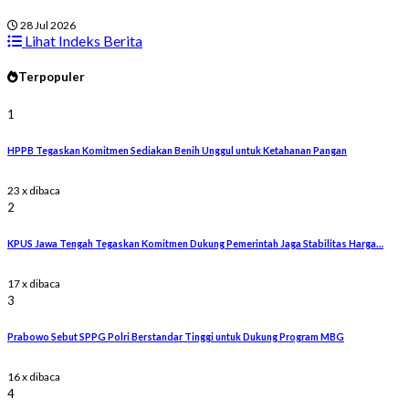
28 Jul 2026
Lihat Indeks Berita
Terpopuler
1
HPPB Tegaskan Komitmen Sediakan Benih Unggul untuk Ketahanan Pangan
23 x dibaca
2
KPUS Jawa Tengah Tegaskan Komitmen Dukung Pemerintah Jaga Stabilitas Harga…
17 x dibaca
3
Prabowo Sebut SPPG Polri Berstandar Tinggi untuk Dukung Program MBG
16 x dibaca
4