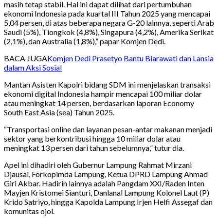
masih tetap stabil. Hal ini dapat dilihat dari pertumbuhan
ekonomi Indonesia pada kuartal III Tahun 2025 yang mencapai
5,04 persen, di atas beberapa negara G-20 lainnya, seperti Arab
Saudi (5%), Tiongkok (4,8%), Singapura (4,2%), Amerika Serikat
(2,1%), dan Australia (1,8%),” papar Komjen Dedi.
BACA JUGA
Komjen Dedi Prasetyo Bantu Biarawati dan Lansia
dalam Aksi Sosial
Mantan Asisten Kapolri bidang SDM ini menjelaskan transaksi
ekonomi digital Indonesia hampir mencapai 100 miliar dolar
atau meningkat 14 persen, berdasarkan laporan Economy
South East Asia (sea) Tahun 2025.
“Transportasi online dan layanan pesan-antar makanan menjadi
sektor yang berkontribusi hingga 10 miliar dolar atau
meningkat 13 persen dari tahun sebelumnya,” tutur dia.
Apel ini dihadiri oleh Gubernur Lampung Rahmat Mirzani
Djausal, Forkopimda Lampung, Ketua DPRD Lampung Ahmad
Giri Akbar. Hadirin lainnya adalah Pangdam XXI/Raden Inten
Mayjen Kristomei Sianturi, Danlanal Lampung Kolonel Laut (P)
Krido Satriyo, hingga Kapolda Lampung Irjen Helfi Assegaf dan
komunitas ojol.