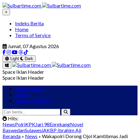
×
Indeks Berita
Home
Terms of Service
Jumat, 07 Agustus 2026
Light
Dark
Space Iklan Header
Space Iklan Header
Indeks Berita
Home
Terms of Service
Hits:
News
Polri
KPK
Jari 98
Enrekang
Novel
Baswedan
Sulawesi
AKBP Ibrahim Aji
Beranda
»
News
» Wakapolri Dorong Ojol Kamtibmas Jadi