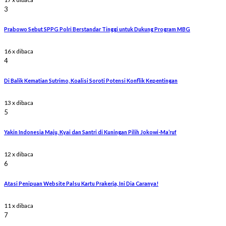
3
Prabowo Sebut SPPG Polri Berstandar Tinggi untuk Dukung Program MBG
16 x dibaca
4
Di Balik Kematian Sutrimo, Koalisi Soroti Potensi Konflik Kepentingan
13 x dibaca
5
Yakin Indonesia Maju, Kyai dan Santri di Kuningan Pilih Jokowi-Ma’ruf
12 x dibaca
6
Atasi Penipuan Website Palsu Kartu Prakerja, Ini Dia Caranya!
11 x dibaca
7