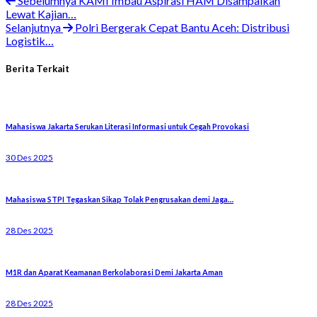
Sebelumnya
KAMI Imbau Aspirasi HAM Disampaikan
Lewat Kajian…
Selanjutnya
Polri Bergerak Cepat Bantu Aceh: Distribusi
Logistik…
Berita Terkait
Mahasiswa Jakarta Serukan Literasi Informasi untuk Cegah Provokasi
30 Des 2025
Mahasiswa STPI Tegaskan Sikap Tolak Pengrusakan demi Jaga…
28 Des 2025
M1R dan Aparat Keamanan Berkolaborasi Demi Jakarta Aman
28 Des 2025