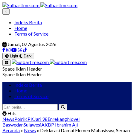
×
Indeks Berita
Home
Terms of Service
Jumat, 07 Agustus 2026
Light
Dark
Space Iklan Header
Space Iklan Header
Indeks Berita
Home
Terms of Service
Hits:
News
Polri
KPK
Jari 98
Enrekang
Novel
Baswedan
Sulawesi
AKBP Ibrahim Aji
Beranda
»
News
» Deklarasi Damai Elemen Mahasiswa, Seruan