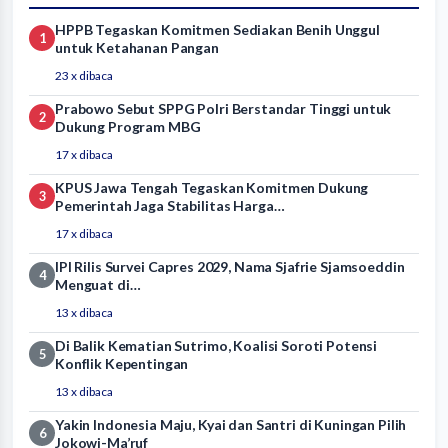
HPPB Tegaskan Komitmen Sediakan Benih Unggul
1
untuk Ketahanan Pangan
23 x dibaca
Prabowo Sebut SPPG Polri Berstandar Tinggi untuk
2
Dukung Program MBG
17 x dibaca
KPUS Jawa Tengah Tegaskan Komitmen Dukung
3
Pemerintah Jaga Stabilitas Harga…
17 x dibaca
IPI Rilis Survei Capres 2029, Nama Sjafrie Sjamsoeddin
4
Menguat di…
13 x dibaca
Di Balik Kematian Sutrimo, Koalisi Soroti Potensi
5
Konflik Kepentingan
13 x dibaca
Yakin Indonesia Maju, Kyai dan Santri di Kuningan Pilih
6
Jokowi-Ma’ruf