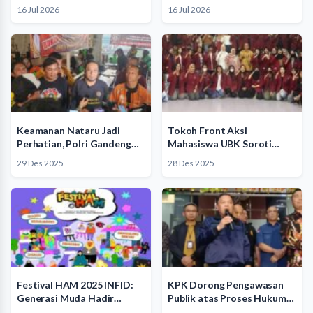
Jampidsus Berpotensi…
16 Jul 2026
16 Jul 2026
Keamanan Nataru Jadi
Tokoh Front Aksi
Perhatian, Polri Gandeng
Mahasiswa UBK Soroti
Ojol dan…
Peran Polisi…
29 Des 2025
28 Des 2025
Festival HAM 2025 INFID:
KPK Dorong Pengawasan
Generasi Muda Hadir
Publik atas Proses Hukum
Menjaga…
Jaksa…