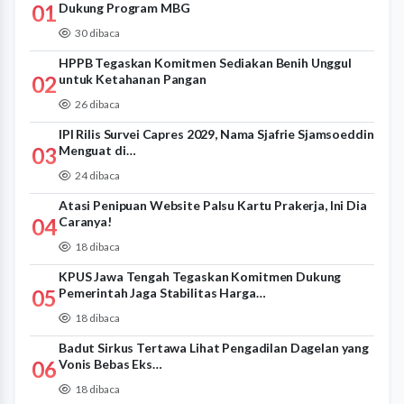
01
Dukung Program MBG
30 dibaca
HPPB Tegaskan Komitmen Sediakan Benih Unggul
02
untuk Ketahanan Pangan
26 dibaca
IPI Rilis Survei Capres 2029, Nama Sjafrie Sjamsoeddin
03
Menguat di…
24 dibaca
Atasi Penipuan Website Palsu Kartu Prakerja, Ini Dia
04
Caranya!
18 dibaca
KPUS Jawa Tengah Tegaskan Komitmen Dukung
05
Pemerintah Jaga Stabilitas Harga…
18 dibaca
Badut Sirkus Tertawa Lihat Pengadilan Dagelan yang
06
Vonis Bebas Eks…
18 dibaca