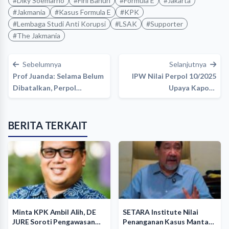
#Diky Soemarno
#Firli Bahuri
#Formula E
#Jakarta
#Jakmania
#Kasus Formula E
#KPK
#Lembaga Studi Anti Korupsi
#LSAK
#Supporter
#The Jakmania
Sebelumnya
Selanjutnya
Prof Juanda: Selama Belum
IPW Nilai Perpol 10/2025
Dibatalkan, Perpol
Upaya Kapolri
10/2025…
Selamatkan…
BERITA TERKAIT
Minta KPK Ambil Alih, DE
SETARA Institute Nilai
JURE Soroti Pengawasan…
Penanganan Kasus Mantan