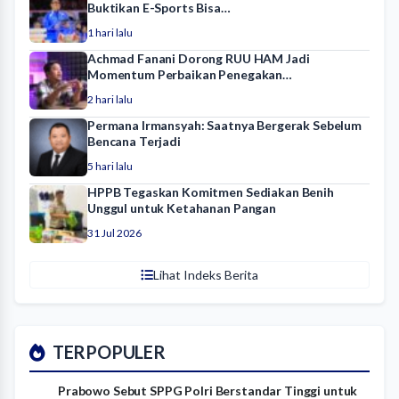
Buktikan E-Sports Bisa…
1 hari lalu
Achmad Fanani Dorong RUU HAM Jadi
Momentum Perbaikan Penegakan…
2 hari lalu
Permana Irmansyah: Saatnya Bergerak Sebelum
Bencana Terjadi
5 hari lalu
HPPB Tegaskan Komitmen Sediakan Benih
Unggul untuk Ketahanan Pangan
31 Jul 2026
Lihat Indeks Berita
TERPOPULER
Prabowo Sebut SPPG Polri Berstandar Tinggi untuk