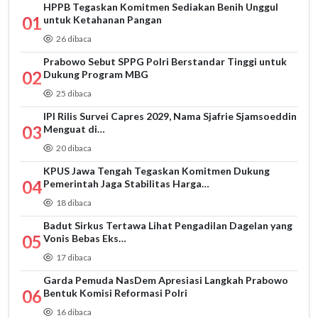
HPPB Tegaskan Komitmen Sediakan Benih Unggul
01
untuk Ketahanan Pangan
26 dibaca
Prabowo Sebut SPPG Polri Berstandar Tinggi untuk
02
Dukung Program MBG
25 dibaca
IPI Rilis Survei Capres 2029, Nama Sjafrie Sjamsoeddin
03
Menguat di…
20 dibaca
KPUS Jawa Tengah Tegaskan Komitmen Dukung
04
Pemerintah Jaga Stabilitas Harga…
18 dibaca
Badut Sirkus Tertawa Lihat Pengadilan Dagelan yang
05
Vonis Bebas Eks…
17 dibaca
Garda Pemuda NasDem Apresiasi Langkah Prabowo
06
Bentuk Komisi Reformasi Polri
16 dibaca