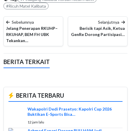
#Ricuh Matel Kalibata
Sebelumnya
Selanjutnya
Jelang Penerapan RKUHP–
Berisik tapi Asik, Ketua
RKUHAP, BEM FH UBK
GenRe Dorong Partisipasi…
Tekankan…
BERITA TERKAIT
BERITA TERBARU
Wakapolri Dedi Prasetyo: Kapolri Cup 2026
Buktikan E-Sports Bisa…
12 jam lalu
Achmad Fanani Dorong RUU HAM Jadi