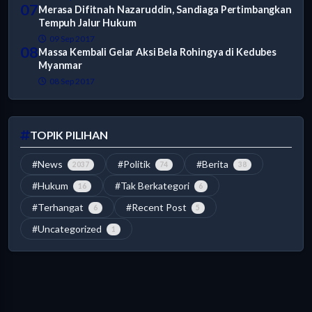
07
Merasa Difitnah Nazaruddin, Sandiaga Pertimbangkan
Tempuh Jalur Hukum
09 Sep 2017
08
Massa Kembali Gelar Aksi Bela Rohingya di Kedubes
Myanmar
08 Sep 2017
TOPIK PILIHAN
#News
#Politik
#Berita
2037
74
38
#Hukum
#Tak Berkategori
16
6
#Terhangat
#Recent Post
6
5
#Uncategorized
1