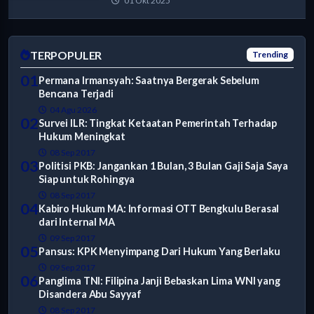
01 Okt 2025
TERPOPULER
Trending
01
Permana Irmansyah: Saatnya Bergerak Sebelum
Bencana Terjadi
04 Agu 2026
02
Survei ILR: Tingkat Ketaatan Pemerintah Terhadap
Hukum Meningkat
08 Sep 2017
03
Politisi PKB: Jangankan 1 Bulan, 3 Bulan Gaji Saja Saya
Siap untuk Rohingya
08 Sep 2017
04
Kabiro Hukum MA: Informasi OTT Bengkulu Berasal
dari Internal MA
09 Sep 2017
05
Pansus: KPK Menyimpang Dari Hukum Yang Berlaku
09 Sep 2017
06
Panglima TNI: Filipina Janji Bebaskan Lima WNI yang
Disandera Abu Sayyaf
08 Sep 2017