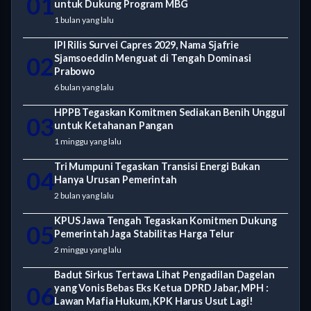
01
untuk Dukung Program MBG
1 bulan yang lalu
IPI Rilis Survei Capres 2029, Nama Sjafrie
02
Sjamsoeddin Menguat di Tengah Dominasi
Prabowo
6 bulan yang lalu
HPPB Tegaskan Komitmen Sediakan Benih Unggul
03
untuk Ketahanan Pangan
1 minggu yang lalu
Tri Mumpuni Tegaskan Transisi Energi Bukan
04
Hanya Urusan Pemerintah
2 bulan yang lalu
KPUS Jawa Tengah Tegaskan Komitmen Dukung
05
Pemerintah Jaga Stabilitas Harga Telur
2 minggu yang lalu
Badut Sirkus Tertawa Lihat Pengadilan Dagelan
06
yang Vonis Bebas Eks Ketua DPRD Jabar, MPH :
Lawan Mafia Hukum, KPK Harus Usut Lagi!