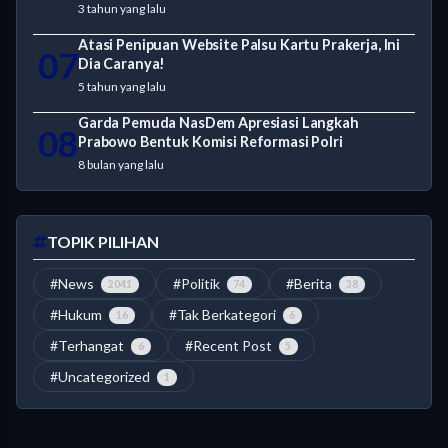
3 tahun yang lalu
Atasi Penipuan Website Palsu Kartu Prakerja, Ini
07
Dia Caranya!
5 tahun yang lalu
Garda Pemuda NasDem Apresiasi Langkah
08
Prabowo Bentuk Komisi Reformasi Polri
8 bulan yang lalu
TOPIK PILIHAN
#News
#Politik
#Berita
2041
74
38
#Hukum
#Tak Berkategori
16
6
#Terhangat
#Recent Post
6
5
#Uncategorized
1