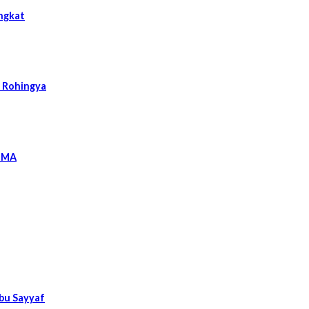
ngkat
k Rohingya
l MA
Abu Sayyaf