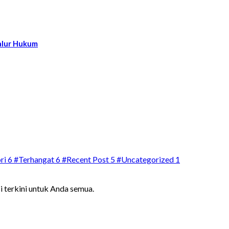
alur Hukum
ri
6
#Terhangat
6
#Recent Post
5
#Uncategorized
1
i terkini untuk Anda semua.