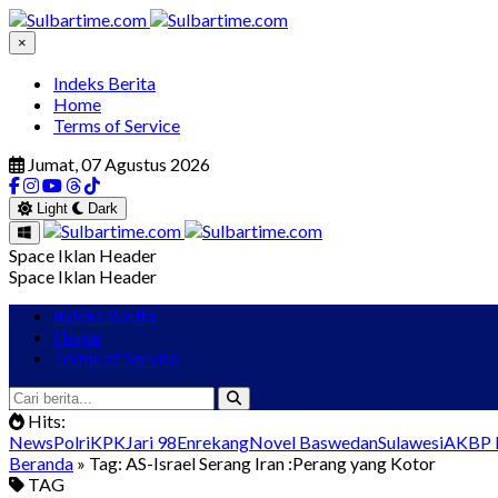
×
Indeks Berita
Home
Terms of Service
Jumat, 07 Agustus 2026
Light
Dark
Space Iklan Header
Space Iklan Header
Indeks Berita
Home
Terms of Service
Hits:
News
Polri
KPK
Jari 98
Enrekang
Novel Baswedan
Sulawesi
AKBP I
Beranda
» Tag: AS-Israel Serang Iran :Perang yang Kotor
TAG