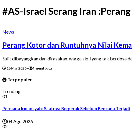
#AS-Israel Serang Iran :Perang
News
Perang Kotor dan Runtuhnya Nilai Kema
Sulit dibayangkan dan dirasakan, warga sipil yang tak berdosa 
16 Mar 2026
•
4 menit baca
Terpopuler
Trending
01
Permana Irmansyah: Saatnya Bergerak Sebelum Bencana Terjadi
04 Agu 2026
02