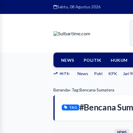
Sabtu, 08 Agustus 2026
NEWS
POLITIK
HUKUM
News
Polri
KPK
Jari 
HITS:
Beranda
» Tag:
Bencana Sumatera
#Bencana Sum
TAG
NEWS