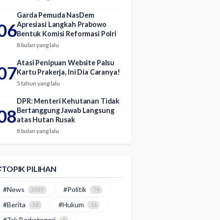
Garda Pemuda NasDem
06
Apresiasi Langkah Prabowo
Bentuk Komisi Reformasi Polri
8 bulan yang lalu
Atasi Penipuan Website Palsu
07
Kartu Prakerja, Ini Dia Caranya!
5 tahun yang lalu
DPR: Menteri Kehutanan Tidak
08
Bertanggung Jawab Langsung
atas Hutan Rusak
8 bulan yang lalu
TOPIK PILIHAN
#News
#Politik
2039
74
#Berita
#Hukum
38
16
#Tak Berkategori