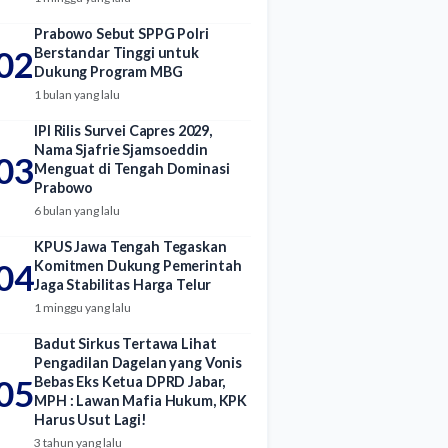
Prabowo Sebut SPPG Polri
02
Berstandar Tinggi untuk
Dukung Program MBG
1 bulan yang lalu
IPI Rilis Survei Capres 2029,
Nama Sjafrie Sjamsoeddin
03
Menguat di Tengah Dominasi
Prabowo
6 bulan yang lalu
KPUS Jawa Tengah Tegaskan
04
Komitmen Dukung Pemerintah
Jaga Stabilitas Harga Telur
1 minggu yang lalu
Badut Sirkus Tertawa Lihat
Pengadilan Dagelan yang Vonis
05
Bebas Eks Ketua DPRD Jabar,
MPH : Lawan Mafia Hukum, KPK
Harus Usut Lagi!
3 tahun yang lalu