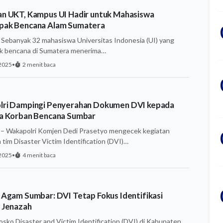
n UKT, Kampus UI Hadir untuk Mahasiswa
pak Bencana Alam Sumatera
ebanyak 32 mahasiswa Universitas Indonesia (UI) yang
k bencana di Sumatera menerima…
2025
•
2 menit baca
ri Dampingi Penyerahan Dokumen DVI kepada
a Korban Bencana Sumbar
 Wakapolri Komjen Dedi Prasetyo mengecek kegiatan
 tim Disaster Victim Identification (DVI)…
2025
•
4 menit baca
 Agam Sumbar: DVI Tetap Fokus Identifikasi
 Jenazah
sko Disaster and Victim Identification (DVI) di Kabupaten