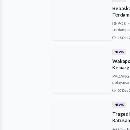
Bebaska
Terdam
DEPOK – S
terdampa
18 Des 
NEWS
Wakapol
Keluarg
PADANG –
pelayanan
05 Des 
NEWS
Tragedi
Ratusan
Agam – Po