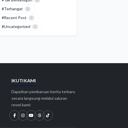
6
#Terhangat
6
#Recent Post
5
#Uncategorized
1
IKUTI KAMI
Dapatkan pembaruan berita terbaru
secara langsung melalui saluran
resmi kami: