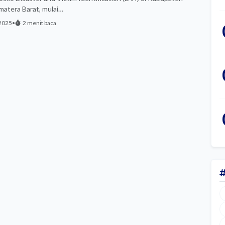
atera Barat, mulai…
2025
•
2 menit baca