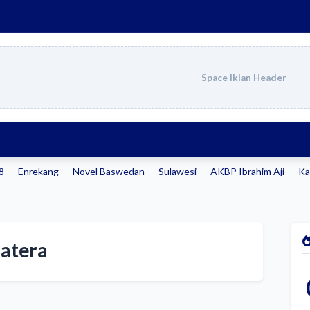
Space Iklan Header
98
Enrekang
Novel Baswedan
Sulawesi
AKBP Ibrahim Aji
Ka
atera