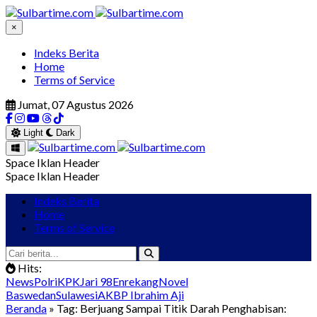
×
Indeks Berita
Home
Terms of Service
Jumat, 07 Agustus 2026
Light
Dark
Space Iklan Header
Space Iklan Header
Indeks Berita
Home
Terms of Service
Hits:
News
Polri
KPK
Jari 98
Enrekang
Novel
Baswedan
Sulawesi
AKBP Ibrahim Aji
Beranda
» Tag: Berjuang Sampai Titik Darah Penghabisan: