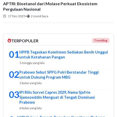
APTRI: Bioetanol dari Molase Perkuat Ekosistem
Pergulaan Nasional
17 Des 2025
•
2 menit baca
TERPOPULER
Trending
01
HPPB Tegaskan Komitmen Sediakan Benih Unggul
untuk Ketahanan Pangan
1 minggu yang lalu
02
Prabowo Sebut SPPG Polri Berstandar Tinggi
untuk Dukung Program MBG
1 bulan yang lalu
03
IPI Rilis Survei Capres 2029, Nama Sjafrie
Sjamsoeddin Menguat di Tengah Dominasi
Prabowo
6 bulan yang lalu