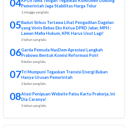
04
KPUS Jawa Tengah Tegaskan Komitmen Dukung
Pemerintah Jaga Stabilitas Harga Telur
1 minggu yang lalu
05
Badut Sirkus Tertawa Lihat Pengadilan Dagelan
yang Vonis Bebas Eks Ketua DPRD Jabar, MPH :
Lawan Mafia Hukum, KPK Harus Usut Lagi!
3 tahun yang lalu
06
Garda Pemuda NasDem Apresiasi Langkah
Prabowo Bentuk Komisi Reformasi Polri
8 bulan yang lalu
07
Tri Mumpuni Tegaskan Transisi Energi Bukan
Hanya Urusan Pemerintah
2 bulan yang lalu
08
Atasi Penipuan Website Palsu Kartu Prakerja, Ini
Dia Caranya!
5 tahun yang lalu