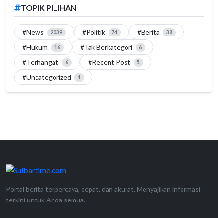
TOPIK PILIHAN
#News
#Politik
#Berita
2039
74
38
#Hukum
#Tak Berkategori
16
6
#Terhangat
#Recent Post
6
5
#Uncategorized
1
Portal berita terpercaya, cepat, dan akurat. Menyajikan informasi
terkini untuk Anda semua.