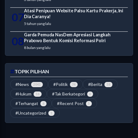
Atasi Penipuan Website Palsu Kartu Prakerja, Ini
07
Dia Caranya!
5 tahun yang lalu
Garda Pemuda NasDem Apresiasi Langkah
08
Prabowo Bentuk Komisi Reformasi Polri
8 bulan yang lalu
TOPIK PILIHAN
#News
#Politik
#Berita
2041
74
38
#Hukum
#Tak Berkategori
16
6
#Terhangat
#Recent Post
6
5
#Uncategorized
1