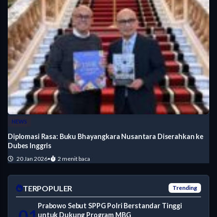
NEWS
Diplomasi Rasa: Buku Bhayangkara Nusantara Diserahkan ke
Dubes Inggris
20 Jan 2026
•
2 menit baca
TERPOPULER
Trending
Prabowo Sebut SPPG Polri Berstandar Tinggi
01
untuk Dukung Program MBG