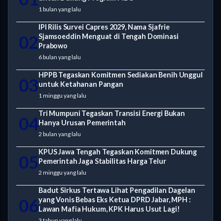
1 bulan yang lalu
IPI Rilis Survei Capres 2029, Nama Sjafrie
02
Sjamsoeddin Menguat di Tengah Dominasi
Prabowo
6 bulan yang lalu
HPPB Tegaskan Komitmen Sediakan Benih Unggul
03
untuk Ketahanan Pangan
1 minggu yang lalu
Tri Mumpuni Tegaskan Transisi Energi Bukan
04
Hanya Urusan Pemerintah
2 bulan yang lalu
KPUS Jawa Tengah Tegaskan Komitmen Dukung
05
Pemerintah Jaga Stabilitas Harga Telur
2 minggu yang lalu
Badut Sirkus Tertawa Lihat Pengadilan Dagelan
06
yang Vonis Bebas Eks Ketua DPRD Jabar, MPH :
Lawan Mafia Hukum, KPK Harus Usut Lagi!
3 tahun yang lalu