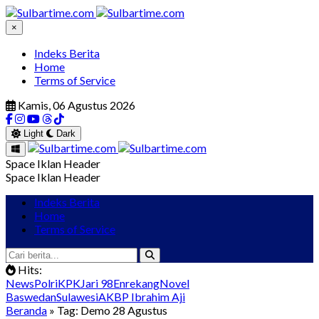
×
Indeks Berita
Home
Terms of Service
Kamis, 06 Agustus 2026
Light
Dark
Space Iklan Header
Space Iklan Header
Indeks Berita
Home
Terms of Service
Hits:
News
Polri
KPK
Jari 98
Enrekang
Novel
Baswedan
Sulawesi
AKBP Ibrahim Aji
Beranda
» Tag: Demo 28 Agustus