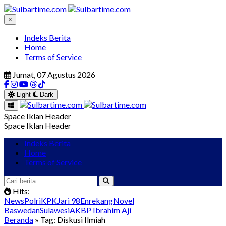
×
Indeks Berita
Home
Terms of Service
Jumat, 07 Agustus 2026
Light
Dark
Space Iklan Header
Space Iklan Header
Indeks Berita
Home
Terms of Service
Hits:
News
Polri
KPK
Jari 98
Enrekang
Novel
Baswedan
Sulawesi
AKBP Ibrahim Aji
Beranda
» Tag: Diskusi Ilmiah