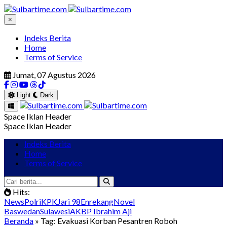
×
Indeks Berita
Home
Terms of Service
Jumat, 07 Agustus 2026
Light
Dark
Space Iklan Header
Space Iklan Header
Indeks Berita
Home
Terms of Service
Hits:
News
Polri
KPK
Jari 98
Enrekang
Novel
Baswedan
Sulawesi
AKBP Ibrahim Aji
Beranda
» Tag: Evakuasi Korban Pesantren Roboh