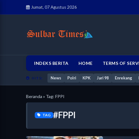
Jumat, 07 Agustus 2026
INDEKS BERITA
HOME
TERMS OF SERV
News
Polri
KPK
Jari 98
Enrekang
HITS:
Beranda
» Tag: FPPI
#FPPI
TAG