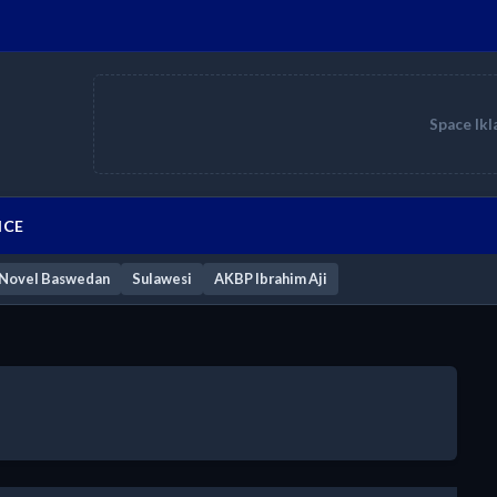
Space Ikl
ICE
Novel Baswedan
Sulawesi
AKBP Ibrahim Aji