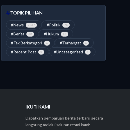
TOPIK PILIHAN
#News
#Politik
2037
74
#Berita
#Hukum
38
16
#Tak Berkategori
#Terhangat
6
6
#Recent Post
#Uncategorized
5
1
IKUTI KAMI
Dapatkan pembaruan berita terbaru secara
langsung melalui saluran resmi kami: