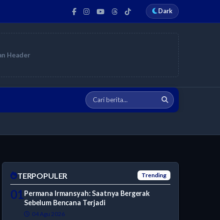
Dark
an Header
TERPOPULER
Trending
01
Permana Irmansyah: Saatnya Bergerak
Sebelum Bencana Terjadi
04 Agu 2026