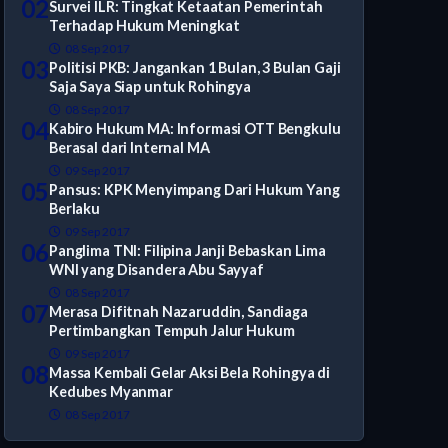
02
Survei ILR: Tingkat Ketaatan Pemerintah
Terhadap Hukum Meningkat
08 Sep 2017
03
Politisi PKB: Jangankan 1 Bulan, 3 Bulan Gaji
Saja Saya Siap untuk Rohingya
08 Sep 2017
04
Kabiro Hukum MA: Informasi OTT Bengkulu
Berasal dari Internal MA
09 Sep 2017
05
Pansus: KPK Menyimpang Dari Hukum Yang
Berlaku
09 Sep 2017
06
Panglima TNI: Filipina Janji Bebaskan Lima
WNI yang Disandera Abu Sayyaf
08 Sep 2017
07
Merasa Difitnah Nazaruddin, Sandiaga
Pertimbangkan Tempuh Jalur Hukum
09 Sep 2017
08
Massa Kembali Gelar Aksi Bela Rohingya di
Kedubes Myanmar
08 Sep 2017