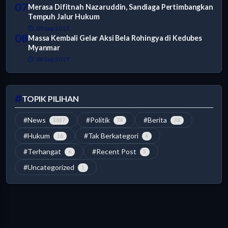
07
Merasa Difitnah Nazaruddin, Sandiaga Pertimbangkan
Tempuh Jalur Hukum
09 Sep 2017
08
Massa Kembali Gelar Aksi Bela Rohingya di Kedubes
Myanmar
08 Sep 2017
TOPIK PILIHAN
#News
#Politik
#Berita
2037
74
38
#Hukum
#Tak Berkategori
16
6
#Terhangat
#Recent Post
6
5
#Uncategorized
1