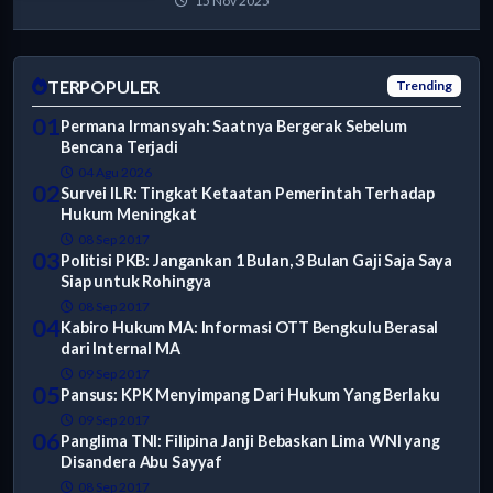
15 Nov 2025
TERPOPULER
Trending
01
Permana Irmansyah: Saatnya Bergerak Sebelum
Bencana Terjadi
04 Agu 2026
02
Survei ILR: Tingkat Ketaatan Pemerintah Terhadap
Hukum Meningkat
08 Sep 2017
03
Politisi PKB: Jangankan 1 Bulan, 3 Bulan Gaji Saja Saya
Siap untuk Rohingya
08 Sep 2017
04
Kabiro Hukum MA: Informasi OTT Bengkulu Berasal
dari Internal MA
09 Sep 2017
05
Pansus: KPK Menyimpang Dari Hukum Yang Berlaku
09 Sep 2017
06
Panglima TNI: Filipina Janji Bebaskan Lima WNI yang
Disandera Abu Sayyaf
08 Sep 2017