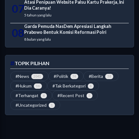
Atasi Penipuan Website Palsu Kartu Prakerja, Ini
07
Dia Caranya!
5 tahun yang lalu
Garda Pemuda NasDem Apresiasi Langkah
08
Prabowo Bentuk Komisi Reformasi Polri
8 bulan yang lalu
TOPIK PILIHAN
#News
#Politik
#Berita
2041
74
38
#Hukum
#Tak Berkategori
16
6
#Terhangat
#Recent Post
6
5
#Uncategorized
1