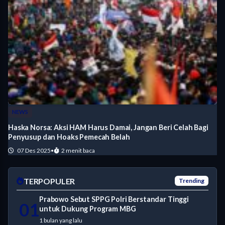
NEWS
Haska Norsa: Aksi HAM Harus Damai, Jangan Beri Celah Bagi
Penyusup dan Hoaks Pemecah Belah
07 Des 2025
•
2 menit baca
TERPOPULER
Trending
Prabowo Sebut SPPG Polri Berstandar Tinggi
01
untuk Dukung Program MBG
1 bulan yang lalu