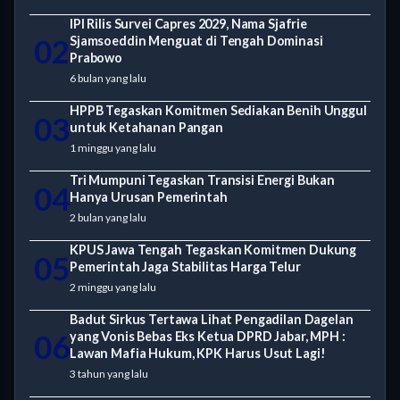
IPI Rilis Survei Capres 2029, Nama Sjafrie
02
Sjamsoeddin Menguat di Tengah Dominasi
Prabowo
6 bulan yang lalu
HPPB Tegaskan Komitmen Sediakan Benih Unggul
03
untuk Ketahanan Pangan
1 minggu yang lalu
Tri Mumpuni Tegaskan Transisi Energi Bukan
04
Hanya Urusan Pemerintah
2 bulan yang lalu
KPUS Jawa Tengah Tegaskan Komitmen Dukung
05
Pemerintah Jaga Stabilitas Harga Telur
2 minggu yang lalu
Badut Sirkus Tertawa Lihat Pengadilan Dagelan
06
yang Vonis Bebas Eks Ketua DPRD Jabar, MPH :
Lawan Mafia Hukum, KPK Harus Usut Lagi!
3 tahun yang lalu