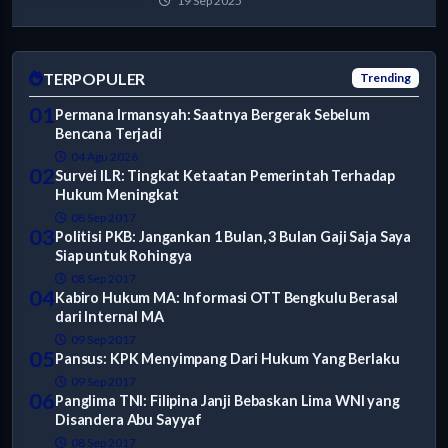
19 Sep 2025
TERPOPULER
Trending
01
Permana Irmansyah: Saatnya Bergerak Sebelum
Bencana Terjadi
04 Agu 2026
02
Survei ILR: Tingkat Ketaatan Pemerintah Terhadap
Hukum Meningkat
08 Sep 2017
03
Politisi PKB: Jangankan 1 Bulan, 3 Bulan Gaji Saja Saya
Siap untuk Rohingya
08 Sep 2017
04
Kabiro Hukum MA: Informasi OTT Bengkulu Berasal
dari Internal MA
09 Sep 2017
05
Pansus: KPK Menyimpang Dari Hukum Yang Berlaku
09 Sep 2017
06
Panglima TNI: Filipina Janji Bebaskan Lima WNI yang
Disandera Abu Sayyaf
08 Sep 2017