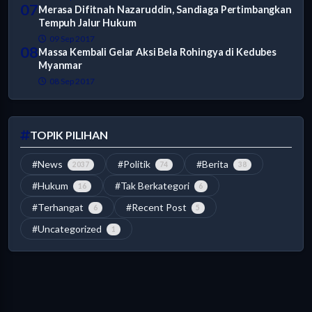
07
Merasa Difitnah Nazaruddin, Sandiaga Pertimbangkan
Tempuh Jalur Hukum
09 Sep 2017
08
Massa Kembali Gelar Aksi Bela Rohingya di Kedubes
Myanmar
08 Sep 2017
TOPIK PILIHAN
#News
#Politik
#Berita
2037
74
38
#Hukum
#Tak Berkategori
16
6
#Terhangat
#Recent Post
6
5
#Uncategorized
1