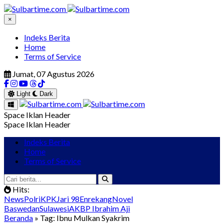
×
Indeks Berita
Home
Terms of Service
Jumat, 07 Agustus 2026
Light
Dark
Space Iklan Header
Space Iklan Header
Indeks Berita
Home
Terms of Service
Hits:
News
Polri
KPK
Jari 98
Enrekang
Novel
Baswedan
Sulawesi
AKBP Ibrahim Aji
Beranda
» Tag: Ibnu Mulkan Syakrim