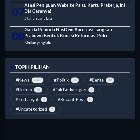
Atasi Penipuan Website Palsu Kartu Prakerja, Ini
07
Dia Caranya!
5 tahun yang lalu
Garda Pemuda NasDem Apresiasi Langkah
08
Prabowo Bentuk Komisi Reformasi Polri
8 bulan yang lalu
TOPIK PILIHAN
#News
#Politik
#Berita
2040
74
38
#Hukum
#Tak Berkategori
16
6
#Terhangat
#Recent Post
6
5
#Uncategorized
1