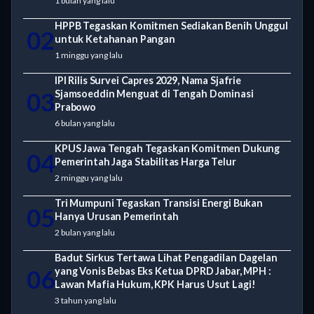
1 bulan yang lalu
HPPB Tegaskan Komitmen Sediakan Benih Unggul
02
untuk Ketahanan Pangan
1 minggu yang lalu
IPI Rilis Survei Capres 2029, Nama Sjafrie
03
Sjamsoeddin Menguat di Tengah Dominasi
Prabowo
6 bulan yang lalu
KPUS Jawa Tengah Tegaskan Komitmen Dukung
04
Pemerintah Jaga Stabilitas Harga Telur
2 minggu yang lalu
Tri Mumpuni Tegaskan Transisi Energi Bukan
05
Hanya Urusan Pemerintah
2 bulan yang lalu
Badut Sirkus Tertawa Lihat Pengadilan Dagelan
06
yang Vonis Bebas Eks Ketua DPRD Jabar, MPH :
Lawan Mafia Hukum, KPK Harus Usut Lagi!
3 tahun yang lalu