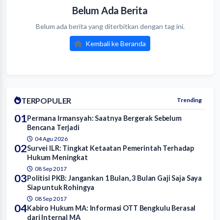
Belum Ada Berita
Belum ada berita yang diterbitkan dengan tag ini.
Kembali ke Beranda
TERPOPULER
Trending
01
Permana Irmansyah: Saatnya Bergerak Sebelum
Bencana Terjadi
04 Agu 2026
02
Survei ILR: Tingkat Ketaatan Pemerintah Terhadap
Hukum Meningkat
08 Sep 2017
03
Politisi PKB: Jangankan 1 Bulan, 3 Bulan Gaji Saja Saya
Siap untuk Rohingya
08 Sep 2017
04
Kabiro Hukum MA: Informasi OTT Bengkulu Berasal
dari Internal MA