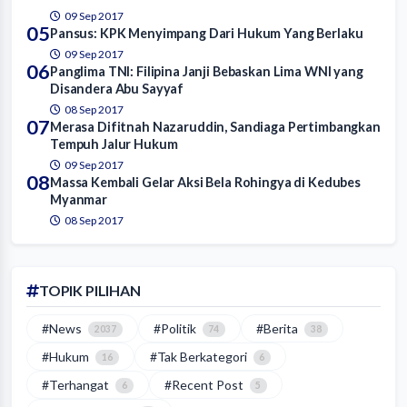
09 Sep 2017
05
Pansus: KPK Menyimpang Dari Hukum Yang Berlaku
09 Sep 2017
06
Panglima TNI: Filipina Janji Bebaskan Lima WNI yang
Disandera Abu Sayyaf
08 Sep 2017
07
Merasa Difitnah Nazaruddin, Sandiaga Pertimbangkan
Tempuh Jalur Hukum
09 Sep 2017
08
Massa Kembali Gelar Aksi Bela Rohingya di Kedubes
Myanmar
08 Sep 2017
TOPIK PILIHAN
#News
#Politik
#Berita
2037
74
38
#Hukum
#Tak Berkategori
16
6
#Terhangat
#Recent Post
6
5