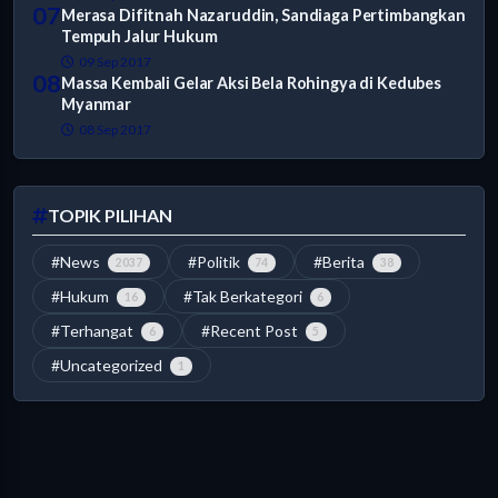
07
Merasa Difitnah Nazaruddin, Sandiaga Pertimbangkan
Tempuh Jalur Hukum
09 Sep 2017
08
Massa Kembali Gelar Aksi Bela Rohingya di Kedubes
Myanmar
08 Sep 2017
TOPIK PILIHAN
#News
#Politik
#Berita
2037
74
38
#Hukum
#Tak Berkategori
16
6
#Terhangat
#Recent Post
6
5
#Uncategorized
1