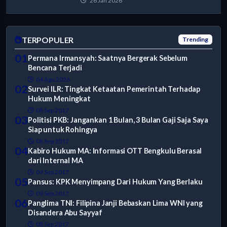
26 Jan 2026
TERPOPULER
Trending
01
Permana Irmansyah: Saatnya Bergerak Sebelum
Bencana Terjadi
04 Agu 2026
02
Survei ILR: Tingkat Ketaatan Pemerintah Terhadap
Hukum Meningkat
08 Sep 2017
03
Politisi PKB: Jangankan 1 Bulan, 3 Bulan Gaji Saja Saya
Siap untuk Rohingya
08 Sep 2017
04
Kabiro Hukum MA: Informasi OTT Bengkulu Berasal
dari Internal MA
09 Sep 2017
05
Pansus: KPK Menyimpang Dari Hukum Yang Berlaku
09 Sep 2017
06
Panglima TNI: Filipina Janji Bebaskan Lima WNI yang
Disandera Abu Sayyaf
08 Sep 2017