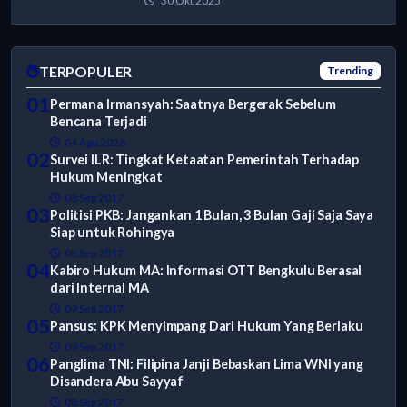
30 Okt 2025
TERPOPULER
Trending
01
Permana Irmansyah: Saatnya Bergerak Sebelum
Bencana Terjadi
04 Agu 2026
02
Survei ILR: Tingkat Ketaatan Pemerintah Terhadap
Hukum Meningkat
08 Sep 2017
03
Politisi PKB: Jangankan 1 Bulan, 3 Bulan Gaji Saja Saya
Siap untuk Rohingya
08 Sep 2017
04
Kabiro Hukum MA: Informasi OTT Bengkulu Berasal
dari Internal MA
09 Sep 2017
05
Pansus: KPK Menyimpang Dari Hukum Yang Berlaku
09 Sep 2017
06
Panglima TNI: Filipina Janji Bebaskan Lima WNI yang
Disandera Abu Sayyaf
08 Sep 2017