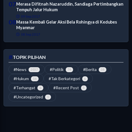
07
Merasa Difitnah Nazaruddin, Sandiaga Pertimbangkan
Tempuh Jalur Hukum
09 Sep 2017
08
Massa Kembali Gelar Aksi Bela Rohingya di Kedubes
Myanmar
08 Sep 2017
TOPIK PILIHAN
#News
#Politik
#Berita
2037
74
38
#Hukum
#Tak Berkategori
16
6
#Terhangat
#Recent Post
6
5
#Uncategorized
1