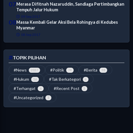
07
Merasa Difitnah Nazaruddin, Sandiaga Pertimbangkan
Tempuh Jalur Hukum
09 Sep 2017
08
Massa Kembali Gelar Aksi Bela Rohingya di Kedubes
Myanmar
08 Sep 2017
TOPIK PILIHAN
#News
#Politik
#Berita
2037
74
38
#Hukum
#Tak Berkategori
16
6
#Terhangat
#Recent Post
6
5
#Uncategorized
1