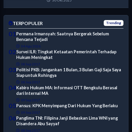
30 Okt 2025
TERPOPULER
Trending
01
Permana Irmansyah: Saatnya Bergerak Sebelum
Bencana Terjadi
04 Agu 2026
02
Survei ILR: Tingkat Ketaatan Pemerintah Terhadap
Hukum Meningkat
08 Sep 2017
03
Politisi PKB: Jangankan 1 Bulan, 3 Bulan Gaji Saja Saya
Siap untuk Rohingya
08 Sep 2017
04
Kabiro Hukum MA: Informasi OTT Bengkulu Berasal
dari Internal MA
09 Sep 2017
05
Pansus: KPK Menyimpang Dari Hukum Yang Berlaku
09 Sep 2017
06
Panglima TNI: Filipina Janji Bebaskan Lima WNI yang
Disandera Abu Sayyaf
08 Sep 2017