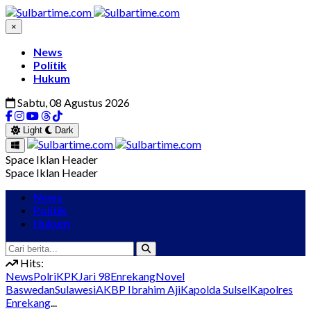
×
News
Politik
Hukum
Sabtu, 08 Agustus 2026
Light
Dark
Space Iklan Header
Space Iklan Header
News
Politik
Hukum
Hits:
News
Polri
KPK
Jari 98
Enrekang
Novel
Baswedan
Sulawesi
AKBP Ibrahim Aji
Kapolda Sulsel
Kapolres
Enrekang
...