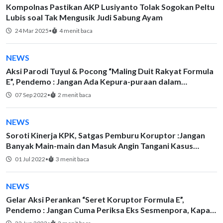
Kompolnas Pastikan AKP Lusiyanto Tolak Sogokan Peltu
Lubis soal Tak Mengusik Judi Sabung Ayam
24 Mar 2025
•
4 menit baca
NEWS
Aksi Parodi Tuyul & Pocong “Maling Duit Rakyat Formula
E”, Pendemo : Jangan Ada Kepura-puraan dalam
Pemeriksaan Anies di KPK!
07 Sep 2022
•
2 menit baca
NEWS
Soroti Kinerja KPK, Satgas Pemburu Koruptor :Jangan
Banyak Main-main dan Masuk Angin Tangani Kasus
Formula E!
01 Jul 2022
•
3 menit baca
NEWS
Gelar Aksi Perankan “Seret Koruptor Formula E”,
Pendemo : Jangan Cuma Periksa Eks Sesmenpora, Kapan
Giliran Anies Baswedan?