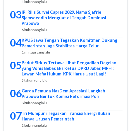
1 bulan yang lalu
03
IPI Rilis Survei Capres 2029, Nama Sjafrie
Sjamsoeddin Menguat di Tengah Dominasi
Prabowo
6 bulan yang lalu
04
KPUS Jawa Tengah Tegaskan Komitmen Dukung
Pemerintah Jaga Stabilitas Harga Telur
1 minggu yang lalu
05
Badut Sirkus Tertawa Lihat Pengadilan Dagelan
yang Vonis Bebas Eks Ketua DPRD Jabar, MPH :
Lawan Mafia Hukum, KPK Harus Usut Lagi!
3 tahun yang lalu
06
Garda Pemuda NasDem Apresiasi Langkah
Prabowo Bentuk Komisi Reformasi Polri
8 bulan yang lalu
07
Tri Mumpuni Tegaskan Transisi Energi Bukan
Hanya Urusan Pemerintah
2 bulan yang lalu