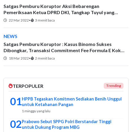
Satgas Pemburu Koruptor Aksi Bebarengan
Pemeriksaan Ketua DPRD DKI, Tangkap Tuyul yang
Garong Duit Rakyat di Formula E!
22 Mar 2022
•
3 menit baca
NEWS
Satgas Pemburu Koruptor : Kasus Binomo Sukses
Dibongkar, Transaksi Commitment Fee Formula E Kok
KPK & BPK Gak Kasih Kabar?
18 Mar 2022
•
2 menit baca
TERPOPULER
Trending
01
HPPB Tegaskan Komitmen Sediakan Benih Unggul
untuk Ketahanan Pangan
1 minggu yang lalu
02
Prabowo Sebut SPPG Polri Berstandar Tinggi
untuk Dukung Program MBG