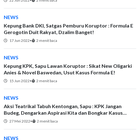
22 Jun 2022
•
2 menit baca
NEWS
Kepung Bank DKI, Satgas Pemburu Koruptor : Formula E
Gerogotin Duit Rakyat, Dzalim Banget!
17 Jun 2022
•
2 menit baca
NEWS
Kepung KPK, Sapu Lawan Koruptor : Sikat New Oligarki
Anies & Novel Baswedan, Usut Kasus Formula E!
15 Jun 2022
•
2 menit baca
NEWS
Aksi Teatrikal Tabuh Kentongan, Sapu : KPK Jangan
Budeg, Dengarkan Aspirasi Kita dan Bongkar Kasus
Korupsi Formula E!
27 Mei 2022
•
2 menit baca
NEWS